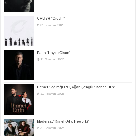
CRUSH “Crush!”
31 Temmuz 2026
Baha “Hayırlı Olsun”
31 Temmuz 2026
Demet Sağıroğlu & Çağan Şengül “İhanet Ettin”
31 Temmuz 2026
Maderzat “Rimel (Afro Rework)”
31 Temmuz 2026