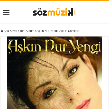
Ana Sayfa
/
Yeni Albüm
/
Aşkın Nur Yengi “Aşk’ın Şarkıları”