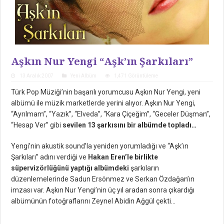
Aşkın Nur Yengi “Aşk’ın Şarkıları”
13 Aralık 2007
Yeni Albüm
1,471 Görüntüleme
Türk Pop Müziği’nin başarılı yorumcusu Aşkın Nur Yengi, yeni
albümü ile müzik marketlerde yerini alıyor. Aşkın Nur Yengi,
“Ayrılmam”, “Yazık”, “Elveda”, “Kara Çiçeğim”, “Geceler Düşman”,
“Hesap Ver” gibi
sevilen 13 şarkısını bir albümde topladı…
Yengi’nin akustik sound’la yeniden yorumladığı ve “Aşk’ın
Şarkıları” adını verdiği ve
Hakan Eren’le birlikte
süpervizörlüğünü yaptığı albümdeki
şarkıların
düzenlemelerinde Sadun Ersönmez ve Serkan Özdağan’ın
imzası var. Aşkın Nur Yengi’nin üç yıl aradan sonra çıkardığı
albümünün fotoğraflarını Zeynel Abidin Ağgül çekti…