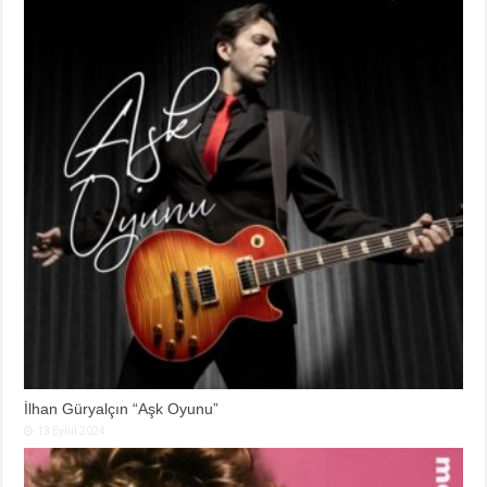
İlhan Güryalçın “Aşk Oyunu”
13 Eylül 2024