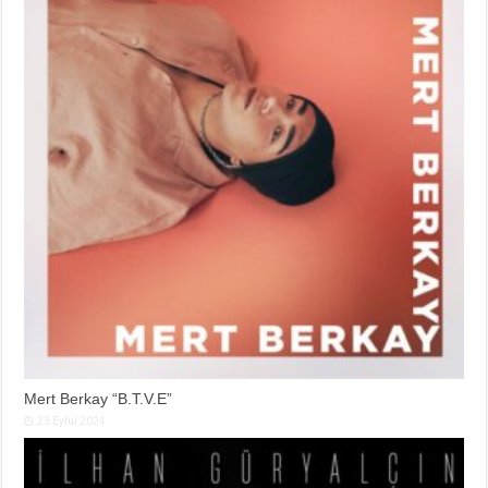
Mert Berkay “B.T.V.E”
23 Eylül 2024