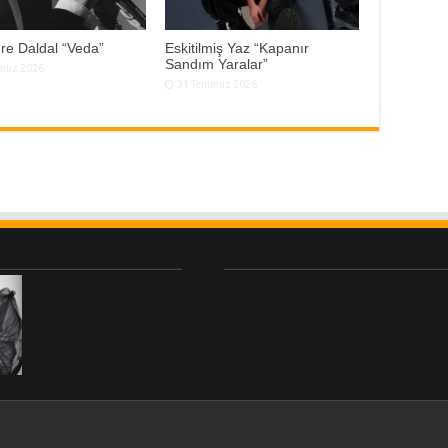
re Daldal “Veda”
Eskitilmiş Yaz “Kapanır
Sandım Yaralar”
muz 2026
31 Temmuz 2026