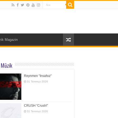
ik Magazin
 Müzik
Reynmen “İnsafsız”
31 Temmuz 2026
CRUSH “Crush!”
31 Temmuz 2026