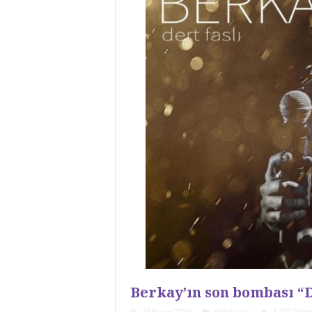
Berkay’ın son bombası “D