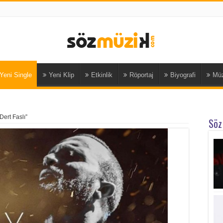
Yeni Single
Yeni Klip
Etkinlik
Röportaj
Biyografi
Müz
ert Faslı”
Söz