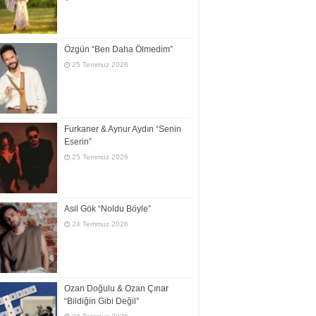
Özgün “Ben Daha Ölmedim”
25 Temmuz 2026
Furkaner & Aynur Aydın “Senin
Eserin”
25 Temmuz 2026
Asil Gök “Noldu Böyle”
24 Temmuz 2026
Ozan Doğulu & Ozan Çınar
“Bildiğin Gibi Değil”