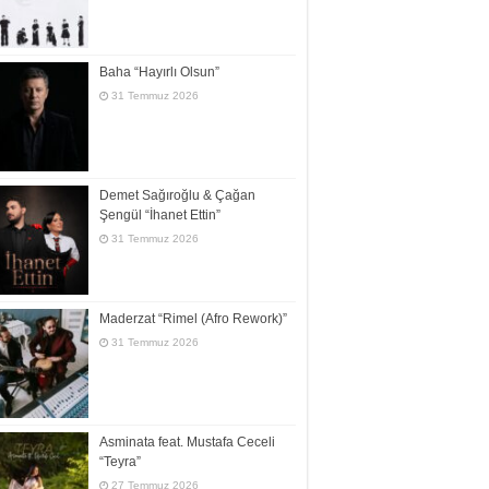
Baha “Hayırlı Olsun”
31 Temmuz 2026
Demet Sağıroğlu & Çağan
Şengül “İhanet Ettin”
31 Temmuz 2026
Maderzat “Rimel (Afro Rework)”
31 Temmuz 2026
Asminata feat. Mustafa Ceceli
“Teyra”
27 Temmuz 2026