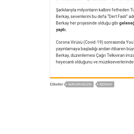
23 Kasım 2020
Yeni Single
1,257 Görü
Şarkılarıyla milyonların kalbini fetheden T
Berkay, sevenlerini bu defa “Dert Faslı” adı
Berkay her projesinde olduğu gibi
geleneğ
yaptı.
Corona Virüsü (Covid-19) sonrasında YouTu
yayınlamaya başladığı andan itibaren büy
Berkay, düzenlemesi Çağrı Telkıvıran imzası 
heyecanlı olduğunu ve müzikseverlerinde b
Etiketler
AVRUPA MÜZIK
BERKAY