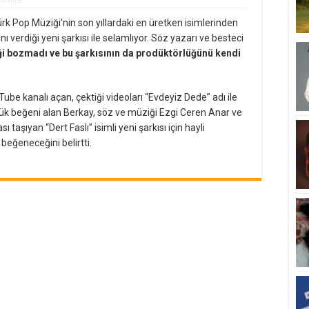
ntüleme
ürk Pop Müziği’nin son yıllardaki en üretken isimlerinden
nı verdiği yeni şarkısı ile selamlıyor. Söz yazarı ve besteci
i bozmadı ve bu şarkısının da prodüktörlüğünü kendi
be kanalı açan, çektiği videoları “Evdeyiz Dede” adı ile
ük beğeni alan Berkay, söz ve müziği Ezgi Ceren Anar ve
taşıyan “Dert Faslı” isimli yeni şarkısı için hayli
eğeneceğini belirtti.