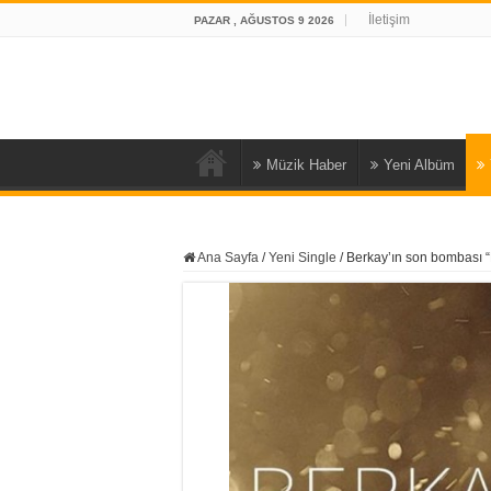
İletişim
PAZAR , AĞUSTOS 9 2026
Müzik Haber
Yeni Albüm
Ana Sayfa
/
Yeni Single
/
Berkay’ın son bombası “D