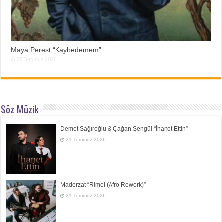
Maya Perest “Kaybedemem”
25 Temmuz 2026
Söz Müzik
Demet Sağıroğlu & Çağan Şengül “İhanet Ettin”
31 Temmuz 2026
Maderzat “Rimel (Afro Rework)”
31 Temmuz 2026