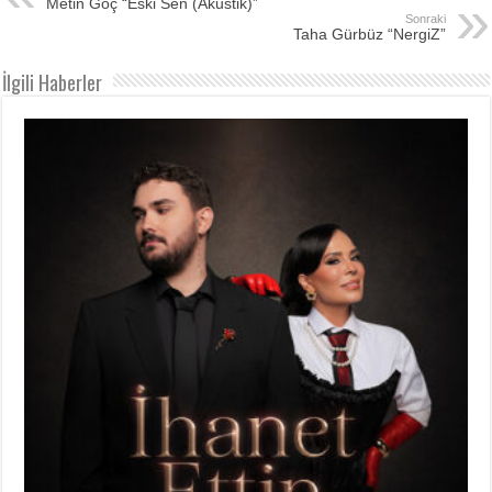
Metin Göç “Eski Sen (Akustik)”
Sonraki
Taha Gürbüz “NergiZ”
İlgili Haberler