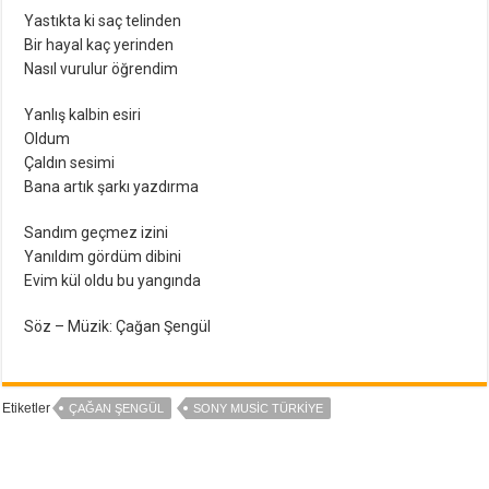
Yastıkta ki saç telinden
Bir hayal kaç yerinden
Nasıl vurulur öğrendim
Yanlış kalbin esiri
Oldum
Çaldın sesimi
Bana artık şarkı yazdırma
Sandım geçmez izini
Yanıldım gördüm dibini
Evim kül oldu bu yangında
Söz – Müzik: Çağan Şengül
Etiketler
ÇAĞAN ŞENGÜL
SONY MUSIC TÜRKIYE