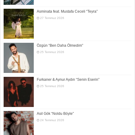
Asminata feat. Mustafa Ceceli “Teyra”
27 Temmuz 2026
Özgün “Ben Daha Ölmedim”
25 Temmuz 2026
Furkaner & Aynur Aydın “Senin Eserin”
25 Temmuz 2026
Asil Gök “Noldu Böyle”
24 Temmuz 2026