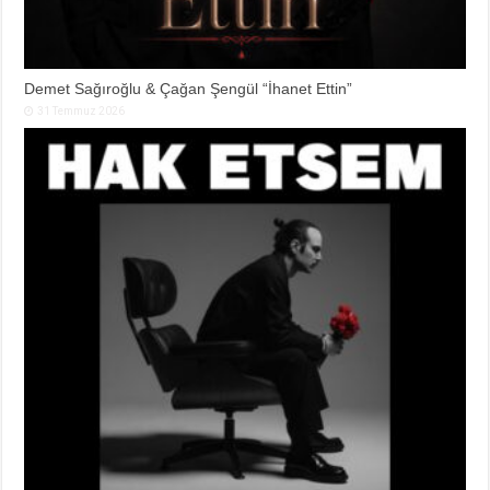
Demet Sağıroğlu & Çağan Şengül “İhanet Ettin”
31 Temmuz 2026