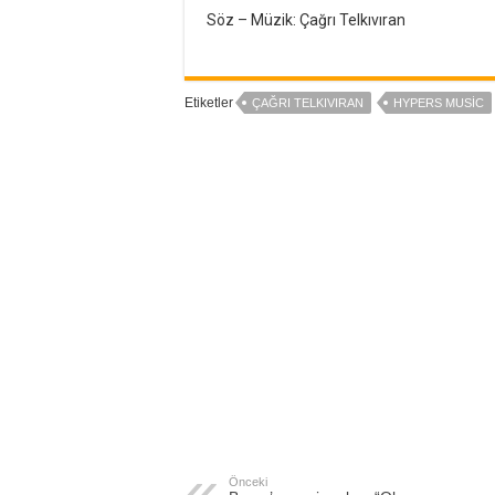
Söz – Müzik: Çağrı Telkıvıran
Etiketler
ÇAĞRI TELKIVIRAN
HYPERS MUSIC
Önceki