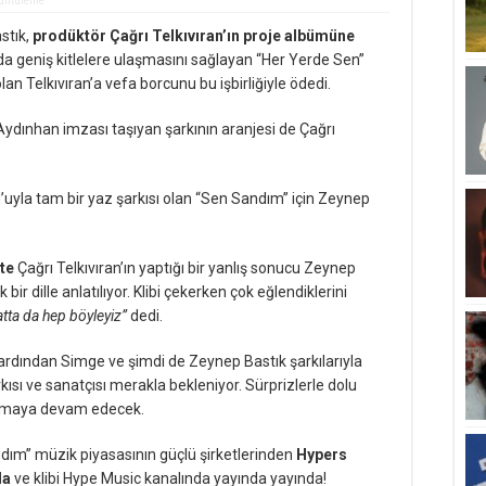
üntüleme
stık,
prodüktör Çağrı Telkıvıran’ın proje albümüne
da geniş kitlelere ulaşmasını sağlayan “Her Yerde Sen”
an Telkıvıran’a vefa borcunu bu işbirliğiyle ödedi.
ydınhan imzası taşıyan şarkının aranjesi de Çağrı
’uyla tam bir yaz şarkısı olan “Sen Sandım” için Zeynep
te
Çağrı Telkıvıran’ın yaptığı bir yanlış sonucu Zeynep
bir dille anlatılıyor. Klibi çekerken çok eğlendiklerini
tta da hep böyleyiz”
dedi.
, ardından Simge ve şimdi de Zeynep Bastık şarkılarıyla
kısı ve sanatçısı merakla bekleniyor. Sürprizlerle dolu
lanmaya devam edecek.
dım” müzik piyasasının güçlü şirketlerinden
Hypers
da
ve klibi Hype Music kanalında yayında yayında!