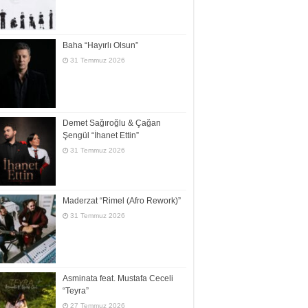
Baha “Hayırlı Olsun”
31 Temmuz 2026
Demet Sağıroğlu & Çağan
Şengül “İhanet Ettin”
31 Temmuz 2026
Maderzat “Rimel (Afro Rework)”
31 Temmuz 2026
Asminata feat. Mustafa Ceceli
“Teyra”
27 Temmuz 2026