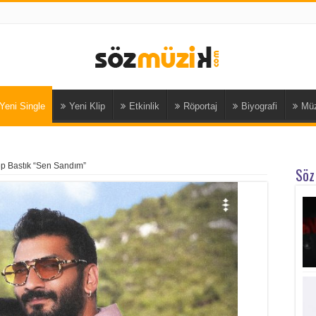
Yeni Single
Yeni Klip
Etkinlik
Röportaj
Biyografi
Müz
ep Bastık “Sen Sandım”
Söz