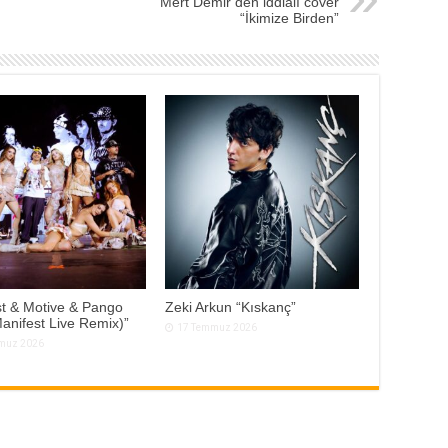
Mert Demir’den iddialı cover
“İkimize Birden”
t & Motive & Pango
Zeki Arkun “Kıskanç”
anifest Live Remix)”
17 Temmuz 2026
muz 2026