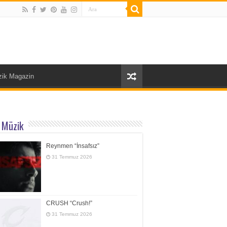
ik Magazin
 Müzik
Reynmen “İnsafsız”
31 Temmuz 2026
CRUSH “Crush!”
31 Temmuz 2026