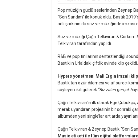
11 Ağustos 2023
Yeni Single
1,367 Gör
Pop müziğin güçlü seslerinden Zeynep Ba
“Sen Sandım” ile konuk oldu. Bastık 2019’
adlı şarkının da söz ve müziğinde imzası ol
Söz ve müziği Çağrı Telkıvıran & Görkem A
Telkıvıran tarafından yapıldı.
R&B ve pop tınılarının sentezlendiği sound
Bastık’ın Urla’daki çiftlik evinde klip çekildi.
Hypers yönetmeni Mali Ergin imzalı klip
Bastık’tan özür dilemesi ve af süreci komik 
söyleyen ikili gülerek
“Biz zaten gerçek haya
Çağrı Telkıvıran’ın ilk olarak Ege Çubukçu
merak uyandıran projesinin bir sonraki şar
albümden yeni single’lar art arda yayın
Çağrı Telkıvıran & Zeynep Bastık “Sen San
Music etiketi ile tüm dijital platformlar