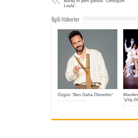
Buray’ın yeni şarkısı “Olmuşum
Leyla”
İlgili Haberler
Özgün “Ben Daha Ölmedim”
Manifes
“pVg (M
25 Temmuz 2026
24 Tem