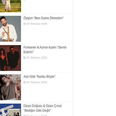
Özgün “Ben Daha Ölmedim”
25 Temmuz 2026
Furkaner & Aynur Aydın “Senin
Eserin”
25 Temmuz 2026
Asil Gök “Noldu Böyle”
24 Temmuz 2026
Ozan Doğulu & Ozan Çınar
“Bildiğin Gibi Değil”