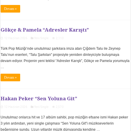
Devam »
Gökçe & Pamela “Adresler Karıştı”
12 Haziran 2026
Yeni Single
2,110
Türk Pop Müziği’nde unutulmaz şarkılara imza atan Çiğdem Talu ile Zeynep
Talu’nun eserleri, “Talu Şarkıları” projesiyle yeniden dinleyiciyle buluşmaya
devam ediyor. Projenin yeni teklisi “Adresler Karıştı”, Gökçe ve Pamela yorumuyla
…
Devam »
Hakan Peker “Sen Yoluna Git”
12 Haziran 2026
Yeni Single
2,570
Unutulmaz onlarca hit ve 17 albüm sahibi, pop müziğin efsane ismi Hakan peker
3 yılın ardından, yeni single çalışması “Sen Yoluna Git”i müzikseverlerin
beğenisine sundu. Uzun yıllardır müzik dünyasında kendine …