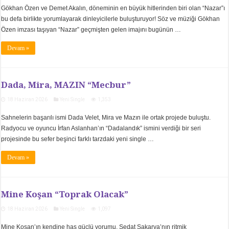
Gökhan Özen ve Demet Akalın, döneminin en büyük hitlerinden biri olan “Nazar”ı
bu defa birlikte yorumlayarak dinleyicilerle buluşturuyor! Söz ve müziği Gökhan
Özen imzası taşıyan “Nazar” geçmişten gelen imajını bugünün …
Devam »
Dada, Mira, MAZIN “Mecbur”
18 Haziran 2026
Yeni Single
1,353
Sahnelerin başarılı ismi Dada Velet, Mira ve Mazın ile ortak projede buluştu.
Radyocu ve oyuncu İrfan Aslanhan’ın “Dadalandık” ismini verdiği bir seri
projesinde bu sefer beşinci farklı tarzdaki yeni single …
Devam »
Mine Koşan “Toprak Olacak”
18 Haziran 2026
Yeni Single
1,097
Mine Koşan’ın kendine has güçlü yorumu, Sedat Sakarya’nın ritmik