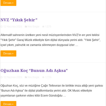
Devam »
NVZ “Yıkık Şehir”
12 Haziran 2026
Yeni Single
1,575
Alternatif sahnenin üretken yeni nesil müzisyenlerinden NVZ’in en yeni teklisi
“Yıkık Şehir” Garaj Müzik etiketiyle tüm dijital dünyada yerini aldı. “Yıkık Şehir”,
içsel yıkım, yalnızlık ve zamanla silinmeyen duygusal izler …
Devam »
Oğuzhan Koç “Bunun Adı Aşksa”
12 Haziran 2026
Yeni Single
1,726
Oğuzhan Koç, söz ve müziğine Çağrı Telkıvıran ile birlikte imza attığı yeni şarkısı
“Bunun Adı Aşksa” ile dijital platformlarda yerini aldı. OK Music etiketiyle
yayımlanan şarkının video klibi Ecem Gündoğdu …
Devam »