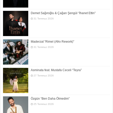
Demet Sağıroğlu & Çağan Şengül “İhanet Ettin”
31 Temmuz 2026
Maderzat “Rimel (Afro Rework)”
31 Temmuz 2026
Asminata feat. Mustafa Ceceli “Teyra”
27 Temmuz 2026
Özgün “Ben Daha Ölmedim”
25 Temmuz 2026