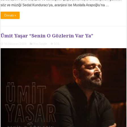
söz ve müziği Sedat Kunduracı’ya, aranjesi ise Mustafa Arapoğlu’na …
Devam »
Ümit Yaşar “Senin O Gözlerin Var Ya”
16 Haziran 2026
Yeni Single
516