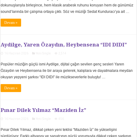
dokunuşlarıyla birleşince, hem klasik arabesk ruhunu koruyan hem de günümüz
sound’larında bir çalışma ortaya çıktı. Söz ve müziği Sedat Kunduracı’ya ait …
Devam »
Aydilge, Yaren Özaydın, Heybensena “IDI DIDI”
16 Haziran 2026
Yeni Single
2,514
Popüler müziğin güçlü ismi Aydilge, dijital çağın sevilen genç sesleri Yaren
Özaydın ve Heybensena ile bir araya gelerek, kalıplara ve dayatmalara meydan
okuyan yepyeni şarkısı “IDI DIDI” ile müzikseverlerle buluştu! …
Devam »
Pınar Dilek Yılmaz “Maziden İz”
16 Haziran 2026
Yeni Single
456
Pınar Dilek Yılmaz, dikkat çeken yeni teklisi “Maziden İz” ile yükselişini
sürdürüyor. Farklı altyapısı ve sanatçının güçlü yorumuyla dikkat çeken şarkının