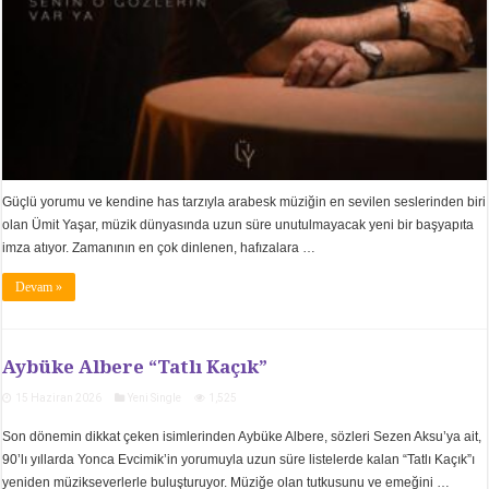
Güçlü yorumu ve kendine has tarzıyla arabesk müziğin en sevilen seslerinden biri
olan Ümit Yaşar, müzik dünyasında uzun süre unutulmayacak yeni bir başyapıta
imza atıyor. Zamanının en çok dinlenen, hafızalara …
Devam »
Aybüke Albere “Tatlı Kaçık”
15 Haziran 2026
Yeni Single
1,525
Son dönemin dikkat çeken isimlerinden Aybüke Albere, sözleri Sezen Aksu’ya ait,
90’lı yıllarda Yonca Evcimik’in yorumuyla uzun süre listelerde kalan “Tatlı Kaçık”ı
yeniden müzikseverlerle buluşturuyor. Müziğe olan tutkusunu ve emeğini …