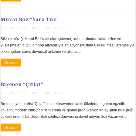
Murat Boz “Yara Tuz”
12 Haziran 2026
Yeni Single
1,874
Söz ve müziği Murat Boz’a ait olan çalışma, aşkın ardından kalan izleri ve
yüzleşmeleri güçlü bir pop altyapısıyla anlatıyor. Mustafa Ceceli imzalı aranjesiyle
dikkat çeken şarkı, duygusal anlatımı ve akılda …
Devam »
Bremen “Çıtlat”
12 Haziran 2026
Yeni Single
503
Bremen, yeni teklisi “Çıtlat” ile müzikseverleri farklı ülkelerden gelen egzotik
tınıların, modern club-pop ritimlerinin ve global prodüksiyon anlayışının buluştuğu
yüksek enerjili bir Doğu-Batı sentezi dünyasına davet ediyor. Söz yazarı ve …
Devam »