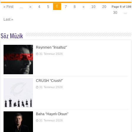
6
« First
...
«
4
5
7
8
»
10
20
Page 6 of 198
30
...
Last »
Söz Müzik
Reynmen “İnsafsız”
31 Temmuz 2026
CRUSH “Crush!”
31 Temmuz 2026
Baha “Hayırlı Olsun”
31 Temmuz 2026