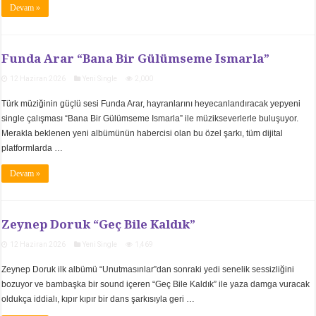
Devam »
Funda Arar “Bana Bir Gülümseme Ismarla”
12 Haziran 2026
Yeni Single
2,000
Türk müziğinin güçlü sesi Funda Arar, hayranlarını heyecanlandıracak yepyeni
single çalışması “Bana Bir Gülümseme Ismarla” ile müzikseverlerle buluşuyor.
Merakla beklenen yeni albümünün habercisi olan bu özel şarkı, tüm dijital
platformlarda …
Devam »
Zeynep Doruk “Geç Bile Kaldık”
12 Haziran 2026
Yeni Single
1,469
Zeynep Doruk ilk albümü “Unutmasınlar”dan sonraki yedi senelik sessizliğini
bozuyor ve bambaşka bir sound içeren “Geç Bile Kaldık” ile yaza damga vuracak
oldukça iddialı, kıpır kıpır bir dans şarkısıyla geri …