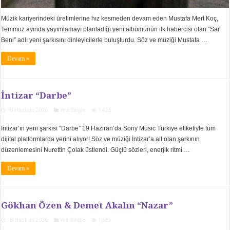
Müzik kariyerindeki üretimlerine hız kesmeden devam eden Mustafa Mert Koç,
Temmuz ayında yayımlamayı planladığı yeni albümünün ilk habercisi olan “Sar
Beni” adlı yeni şarkısını dinleyicilerle buluşturdu. Söz ve müziği Mustafa …
Devam »
İntizar “Darbe”
18 Haziran 2026
Yeni Single
1,425
İntizar’ın yeni şarkısı “Darbe” 19 Haziran’da Sony Music Türkiye etiketiyle tüm
dijital platformlarda yerini alıyor! Söz ve müziği İntizar’a ait olan şarkının
düzenlemesini Nurettin Çolak üstlendi. Güçlü sözleri, enerjik ritmi …
Devam »
Gökhan Özen & Demet Akalın “Nazar”
18 Haziran 2026
Yeni Single
1,585