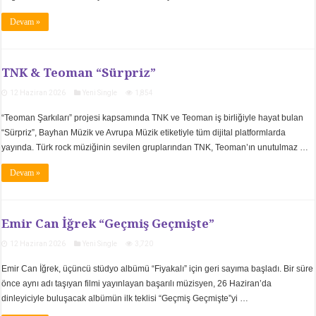
Devam »
TNK & Teoman “Sürpriz”
12 Haziran 2026
Yeni Single
1,854
“Teoman Şarkıları” projesi kapsamında TNK ve Teoman iş birliğiyle hayat bulan
“Sürpriz”, Bayhan Müzik ve Avrupa Müzik etiketiyle tüm dijital platformlarda
yayında. Türk rock müziğinin sevilen gruplarından TNK, Teoman’ın unutulmaz …
Devam »
Emir Can İğrek “Geçmiş Geçmişte”
12 Haziran 2026
Yeni Single
3,720
Emir Can İğrek, üçüncü stüdyo albümü “Fiyakalı” için geri sayıma başladı. Bir süre
önce aynı adı taşıyan filmi yayınlayan başarılı müzisyen, 26 Haziran’da
dinleyiciyle buluşacak albümün ilk teklisi “Geçmiş Geçmişte”yi …