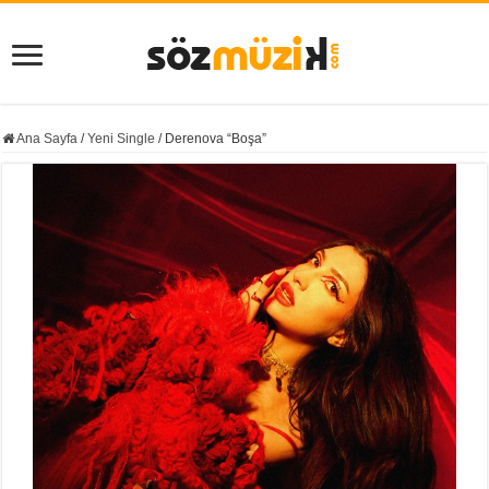
Ana Sayfa
/
Yeni Single
/
Derenova “Boşa”