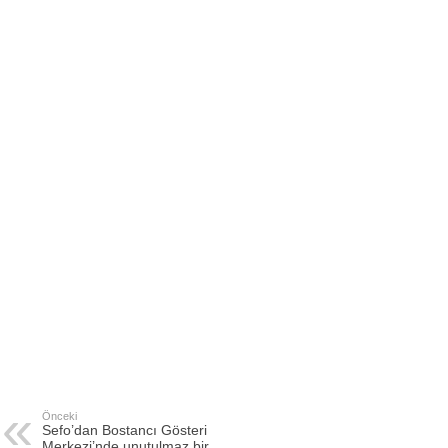
Önceki
Sefo’dan Bostancı Gösteri
Merkezi’nde unutulmaz bir