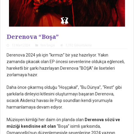
Derenova “Boşa”
13 Mart 2024
Yeni Single
1,192 Görüntüleme
Derenova 2024 yılı için “kırmızı” bir yaz hazırlıyor. Yakın
zamanda çıkacak olan EP öncesi sevenlerine oldukça eğlenceli,
hareketli bir şarkı hazırlayan Derenova “BOŞA” ile liseteleri
zorlamaya hazır.
Daha önce çıkarmış olduğu “Hoşçakal”, “Bu Dünya”, “Rest” gibi
şarkılarla dinleyici kitlesini oluşturmayı başaran Derenova,
sıcacık Akdeniz havası ile Pop soundları kendi yorumuyla
harmanlamaya devam ediyor.
Müzisyen kimliği her daim ön planda olan
Derenova sözü ve
müziği kendisine ait olan
“Boşa” isimli şarkısında,
Osmancello’nun düzenlemesiyle sevenlerine 2024 yazının