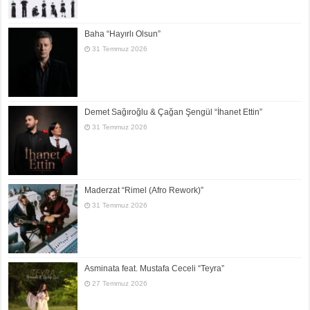
Baha “Hayırlı Olsun”
31 Temmuz 2026
Demet Sağıroğlu & Çağan Şengül “İhanet Ettin”
31 Temmuz 2026
Maderzat “Rimel (Afro Rework)”
31 Temmuz 2026
Asminata feat. Mustafa Ceceli “Teyra”
27 Temmuz 2026