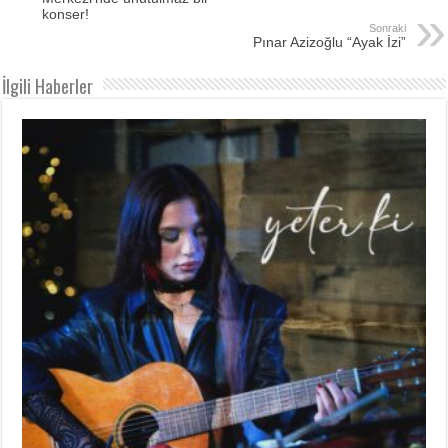
konser!
Sonraki
Pınar Azizoğlu “Ayak İzi”
İlgili Haberler