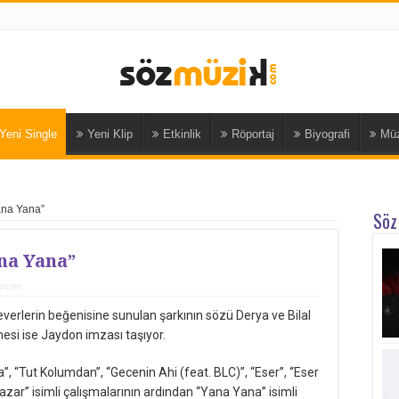
Yeni Single
Yeni Klip
Etkinlik
Röportaj
Biyografi
Müz
ana Yana”
Söz
na Yana”
üleme
erlerin beğenisine sunulan şarkının sözü Derya ve Bilal
si ise Jaydon imzası taşıyor.
”, “Tut Kolumdan”, “Gecenin Ahi (feat. BLC)”, “Eser”, “Eser
zar” isimli çalışmalarının ardından “Yana Yana” isimli