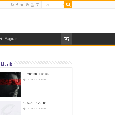
ik Magazin
 Müzik
Reynmen “İnsafsız”
31 Temmuz 2026
CRUSH “Crush!”
31 Temmuz 2026