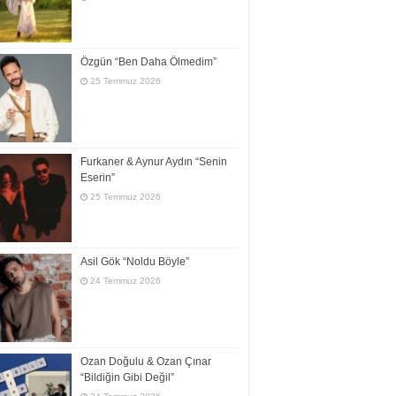
Özgün “Ben Daha Ölmedim”
25 Temmuz 2026
Furkaner & Aynur Aydın “Senin
Eserin”
25 Temmuz 2026
Asil Gök “Noldu Böyle”
24 Temmuz 2026
Ozan Doğulu & Ozan Çınar
“Bildiğin Gibi Değil”