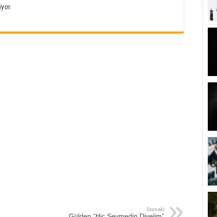
yor.
Sonraki
Gülden “Hiç Sevmedin Diyelim”