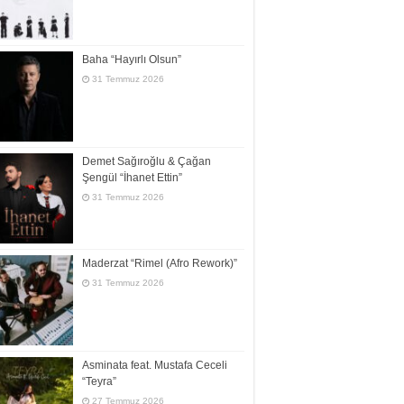
Baha “Hayırlı Olsun”
31 Temmuz 2026
Demet Sağıroğlu & Çağan
Şengül “İhanet Ettin”
31 Temmuz 2026
Maderzat “Rimel (Afro Rework)”
31 Temmuz 2026
Asminata feat. Mustafa Ceceli
“Teyra”
27 Temmuz 2026