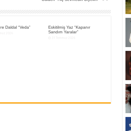
re Daldal “Veda”
Eskitilmiş Yaz “Kapanır
Sandım Yaralar”
muz 2026
31 Temmuz 2026