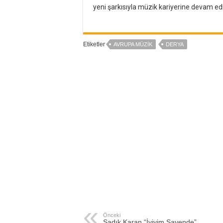
yeni şarkısıyla müzik kariyerine devam edi
Etiketler
AVRUPA MÜZIK
DERYA
Önceki
Sadık Karan “İyiyim Sayende”