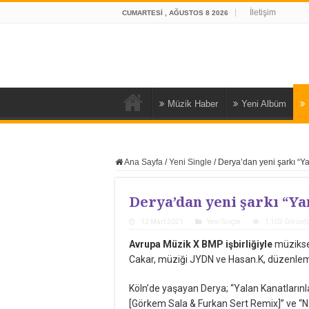
İletişim
CUMARTESI , AĞUSTOS 8 2026
Müzik Haber
Yeni Albüm
Ana Sayfa
/
Yeni Single
/
Derya’dan yeni şarkı “Y
Derya’dan yeni şarkı “Ya
12 Mart 2021
Yeni Single
1,103 Görünt
Avrupa Müzik X BMP işbirliğiyle
müziksev
Cakar, müziği JYDN ve Hasan.K, düzenleme
Köln’de yaşayan Derya; “Yalan Kanatlarınla
[Görkem Sala & Furkan Sert Remix]” ve “Na