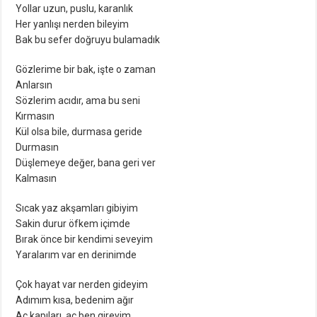
Yollar uzun, puslu, karanlık
Her yanlışı nerden bileyim
Bak bu sefer doğruyu bulamadık
Gözlerime bir bak, işte o zaman
Anlarsın
Sözlerim acıdır, ama bu seni
Kırmasın
Kül olsa bile, durmasa geride
Durmasın
Düşlemeye değer, bana geri ver
Kalmasın
Sıcak yaz akşamları gibiyim
Sakin durur öfkem içimde
Bırak önce bir kendimi seveyim
Yaralarım var en derinimde
Çok hayat var nerden gideyim
Adımım kısa, bedenim ağır
Aç kapıları, aç ben gireyim