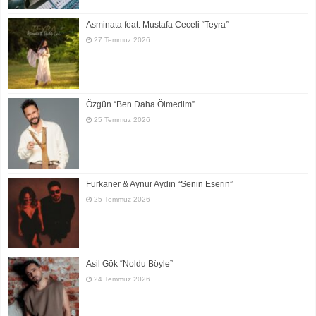
Asminata feat. Mustafa Ceceli “Teyra”
27 Temmuz 2026
Özgün “Ben Daha Ölmedim”
25 Temmuz 2026
Furkaner & Aynur Aydın “Senin Eserin”
25 Temmuz 2026
Asil Gök “Noldu Böyle”
24 Temmuz 2026