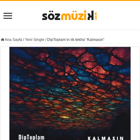
Ana Sayfa
/
Yeni Single
/
DipToplam’ın ilk teklisi “Kalmasın”