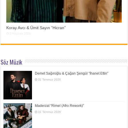
Koray Avcı & Ümit Sayın “Hicran”
5 Haziran 2026
Söz Müzik
Demet Sağıroğlu & Çağan Şengül “İhanet Ettin”
31 Temmuz 2026
Maderzat “Rimel (Afro Rework)”
31 Temmuz 2026