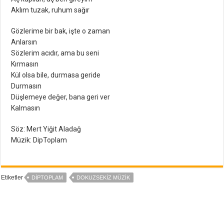
Aklım tuzak, ruhum sağır
Gözlerime bir bak, işte o zaman
Anlarsın
Sözlerim acıdır, ama bu seni
Kırmasın
Kül olsa bile, durmasa geride
Durmasın
Düşlemeye değer, bana geri ver
Kalmasın
Söz: Mert Yiğit Aladağ
Müzik: DipToplam
Etiketler
DIPTOPLAM
DOKUZSEKIZ MÜZIK