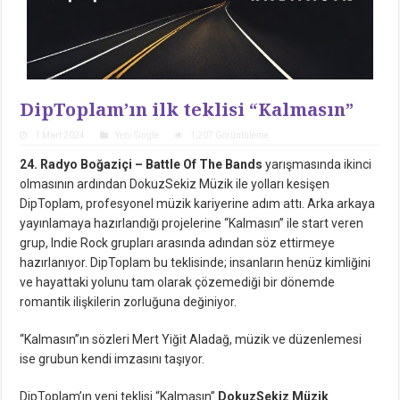
DipToplam’ın ilk teklisi “Kalmasın”
1 Mart 2024
Yeni Single
1,207 Görüntüleme
24. Radyo Boğaziçi – Battle Of The Bands
yarışmasında ikinci
olmasının ardından DokuzSekiz Müzik ile yolları kesişen
DipToplam, profesyonel müzik kariyerine adım attı. Arka arkaya
yayınlamaya hazırlandığı projelerine “Kalmasın” ile start veren
grup, Indie Rock grupları arasında adından söz ettirmeye
hazırlanıyor. DipToplam bu teklisinde; insanların henüz kimliğini
ve hayattaki yolunu tam olarak çözemediği bir dönemde
romantik ilişkilerin zorluğuna değiniyor.
“Kalmasın”ın sözleri Mert Yiğit Aladağ, müzik ve düzenlemesi
ise grubun kendi imzasını taşıyor.
DipToplam’ın yeni teklisi “Kalmasın”
DokuzSekiz Müzik