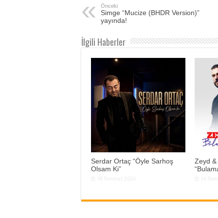
Önceki
Simge “Mucize (BHDR Version)”
yayında!
İlgili Haberler
Serdar Ortaç “Öyle Sarhoş
Zeyd &
Olsam Ki”
“Bulam
18 Temmuz 2026
16 Tem