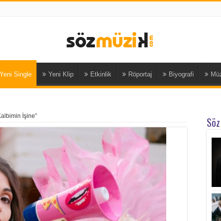
Yeni Single
Yeni Klip
Etkinlik
Röportaj
Biyografi
Müz
albimin İşine”
Söz