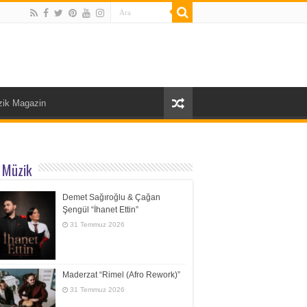
ik Magazin
 Müzik
Demet Sağıroğlu & Çağan
Şengül “İhanet Ettin”
31 Temmuz 2026
Maderzat “Rimel (Afro Rework)”
31 Temmuz 2026