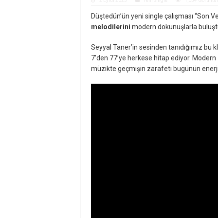
2 Eylül 2025
Yeni Single
1,034 Görüntü
Düştedün’ün yeni single çalışması “Son Ve
melodilerini
modern dokunuşlarla buluştur
Seyyal Taner’in sesinden tanıdığımız bu k
7’den 77’ye herkese hitap ediyor. Modern 
müzikte geçmişin zarafeti bugünün enerji