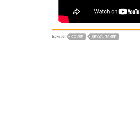
Etiketler
COVER
SEYYAL TANER