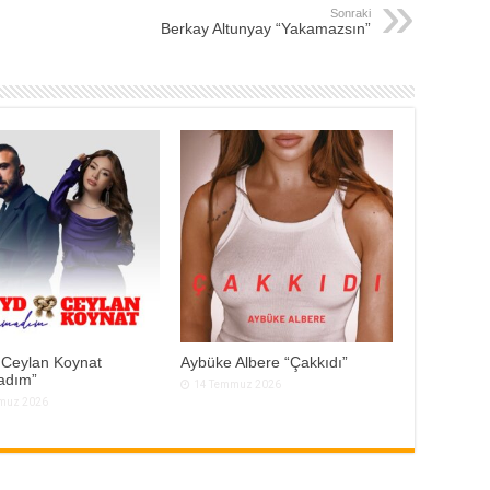
Sonraki
Berkay Altunyay “Yakamazsın”
 Ceylan Koynat
Aybüke Albere “Çakkıdı”
adım”
14 Temmuz 2026
muz 2026