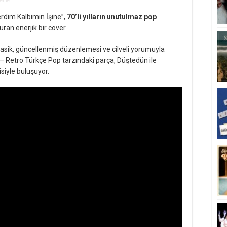
leme
rdim Kalbimin İşine”,
70’li yılların unutulmaz pop
an enerjik bir cover.
lasik, güncellenmiş düzenlemesi ve cilveli yorumuyla
– Retro Türkçe Pop tarzındaki parça, Düştedün ile
siyle buluşuyor.