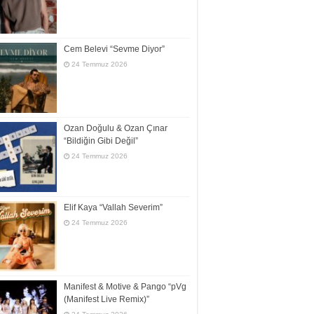
Cem Belevi “Sevme Diyor”
24 Temmuz 2026
Ozan Doğulu & Ozan Çınar
“Bildiğin Gibi Değil”
24 Temmuz 2026
Elif Kaya “Vallah Severim”
24 Temmuz 2026
Manifest & Motive & Pango “pVg
(Manifest Live Remix)”