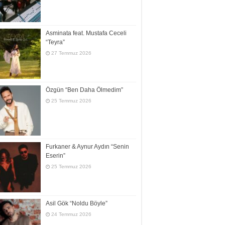
Asminata feat. Mustafa Ceceli
“Teyra”
27 Temmuz 2026
Özgün “Ben Daha Ölmedim”
25 Temmuz 2026
Furkaner & Aynur Aydın “Senin
Eserin”
25 Temmuz 2026
Asil Gök “Noldu Böyle”
24 Temmuz 2026