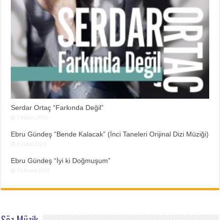
Serdar Ortaç “Farkında Değil”
1 Mayıs 2026
Ebru Gündeş “Bende Kalacak” (İnci Taneleri Orijinal Dizi Müziği)
6 Şubat 2026
Ebru Gündeş “İyi ki Doğmuşum”
16 Aralık 2025
Söz Müzik