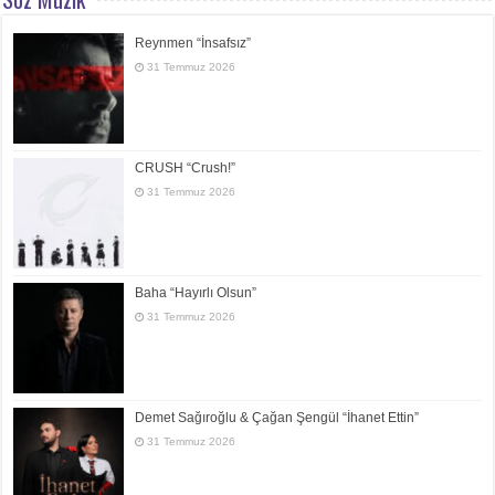
Reynmen “İnsafsız”
31 Temmuz 2026
CRUSH “Crush!”
31 Temmuz 2026
Baha “Hayırlı Olsun”
31 Temmuz 2026
Demet Sağıroğlu & Çağan Şengül “İhanet Ettin”
31 Temmuz 2026