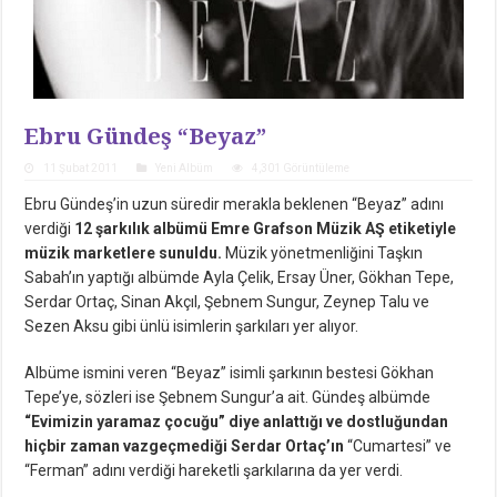
Ebru Gündeş “Beyaz”
11 Şubat 2011
Yeni Albüm
4,301 Görüntüleme
Ebru Gündeş’in uzun süredir merakla beklenen “Beyaz” adını
verdiği
12 şarkılık albümü Emre Grafson Müzik AŞ etiketiyle
müzik marketlere sunuldu.
Müzik yönetmenliğini Taşkın
Sabah’ın yaptığı albümde Ayla Çelik, Ersay Üner, Gökhan Tepe,
Serdar Ortaç, Sinan Akçıl, Şebnem Sungur, Zeynep Talu ve
Sezen Aksu gibi ünlü isimlerin şarkıları yer alıyor.
Albüme ismini veren “Beyaz” isimli şarkının bestesi Gökhan
Tepe’ye, sözleri ise Şebnem Sungur’a ait. Gündeş albümde
“Evimizin yaramaz çocuğu” diye anlattığı ve dostluğundan
hiçbir zaman vazgeçmediği Serdar Ortaç’ın
“Cumartesi” ve
“Ferman” adını verdiği hareketli şarkılarına da yer verdi.