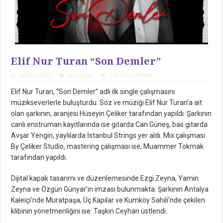
Elif Nur Turan “Son Demler”
18 Ekim 2023
Yeni Single
1,550 Görüntüleme
Elif Nur Turan, “Son Demler” adlı ilk single çalışmasını
müzikseverlerle buluşturdu. Söz ve müziği Elif Nur Turan’a ait
olan şarkının, aranjesi Hüseyin Çeliker tarafından yapıldı. Şarkının
canlı enstrüman kayıtlarında ise gitarda Can Güneş, bas gitarda
Avşar Yengin, yaylılarda İstanbul Strings yer aldı. Mix çalışması
By Çeliker Studio, mastering çalışması ise; Muammer Tokmak
tarafından yapıldı.
Dijital kapak tasarımı ve düzenlemesinde Ezgi Zeyna, Yamin
Zeyna ve Özgün Günyar’ın imzası bulunmakta. Şarkının Antalya
Kaleiçi’nde Muratpaşa, Üç Kapılar ve Kumköy Sahili’nde çekilen
klibinin yönetmenliğini ise: Taşkın Ceyhan üstlendi.