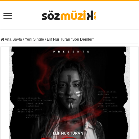
Ana Sayfa
/
Yeni Single
/
Elif Nur Turan “Son Demler”