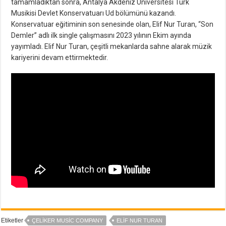
tamamladıktan sonra, Antalya Akdeniz Üniversitesi Türk
Musikisi Devlet Konservatuarı Ud bölümünü kazandı.
Konservatuar eğitiminin son senesinde olan, Elif Nur Turan, “Son
Demler” adlı ilk single çalışmasını 2023 yılının Ekim ayında
yayımladı. Elif Nur Turan, çeşitli mekanlarda sahne alarak müzik
kariyerini devam ettirmektedir.
Etiketler
ÇELIKER MUSIC COMPANY
ELIF NUR TURAN