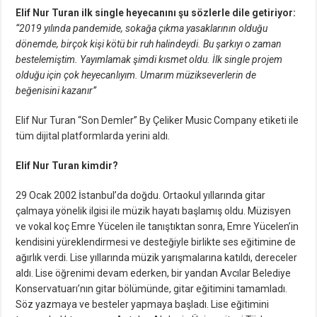
Elif Nur Turan ilk single heyecanını şu sözlerle dile getiriyor:
“2019 yılında pandemide, sokağa çıkma yasaklarının olduğu
dönemde, birçok kişi kötü bir ruh halindeydi. Bu şarkıyı o zaman
bestelemiştim. Yayımlamak şimdi kısmet oldu. İlk single projem
olduğu için çok heyecanlıyım. Umarım müzikseverlerin de
beğenisini kazanır”
Elif Nur Turan “Son Demler” By Çeliker Music Company etiketi ile
tüm dijital platformlarda yerini aldı.
Elif Nur Turan kimdir?
29 Ocak 2002 İstanbul’da doğdu. Ortaokul yıllarında gitar
çalmaya yönelik ilgisi ile müzik hayatı başlamış oldu. Müzisyen
ve vokal koç Emre Yücelen ile tanıştıktan sonra, Emre Yücelen’in
kendisini yüreklendirmesi ve desteğiyle birlikte ses eğitimine de
ağırlık verdi. Lise yıllarında müzik yarışmalarına katıldı, dereceler
aldı. Lise öğrenimi devam ederken, bir yandan Avcılar Belediye
Konservatuarı’nın gitar bölümünde, gitar eğitimini tamamladı.
Söz yazmaya ve besteler yapmaya başladı. Lise eğitimini