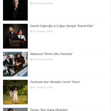
31 Temmuz 2026
Demet Sağıroğlu & Çağan Şengül “İhanet Ettin”
31 Temmuz 2026
Maderzat “Rimel (Afro Rework)”
31 Temmuz 2026
Asminata feat. Mustafa Ceceli “Teyra”
27 Temmuz 2026
Özgün “Ben Daha Ölmedim”