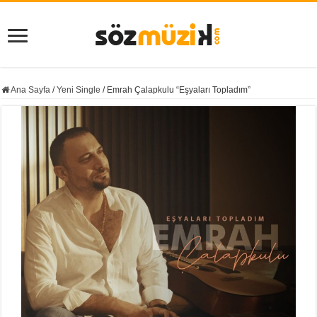
Ana Sayfa
/
Yeni Single
/
Emrah Çalapkulu “Eşyaları Topladım”