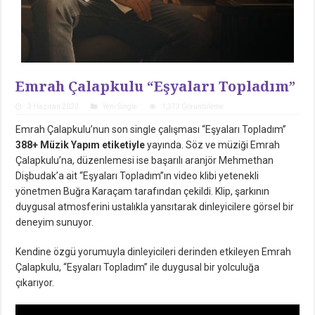
Emrah Çalapkulu “Eşyaları Topladım”
3 Haziran 2023
Yeni Single
1,373 Görüntüleme
Emrah Çalapkulu’nun son single çalışması “Eşyaları Topladım”
388+ Müzik Yapım etiketiyle
yayında. Söz ve müziği Emrah
Çalapkulu’na, düzenlemesi ise başarılı aranjör Mehmethan
Dişbudak’a ait “Eşyaları Topladım”ın video klibi yetenekli
yönetmen Buğra Karaçam tarafından çekildi. Klip, şarkının
duygusal atmosferini ustalıkla yansıtarak dinleyicilere görsel bir
deneyim sunuyor.
Kendine özgü yorumuyla dinleyicileri derinden etkileyen Emrah
Çalapkulu, “Eşyaları Topladım” ile duygusal bir yolculuğa
çıkarıyor.