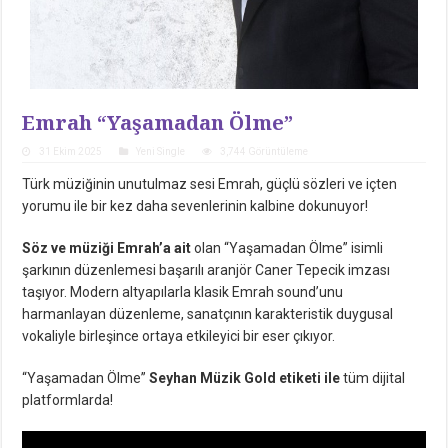
Emrah “Yaşamadan Ölme”
31 Ekim 2025
Yeni Single
3,744 Görüntüleme
Türk müziğinin unutulmaz sesi Emrah, güçlü sözleri ve içten
yorumu ile bir kez daha sevenlerinin kalbine dokunuyor!
Söz ve müziği Emrah’a ait
olan “Yaşamadan Ölme” isimli
şarkının düzenlemesi başarılı aranjör Caner Tepecik imzası
taşıyor. Modern altyapılarla klasik Emrah sound’unu
harmanlayan düzenleme, sanatçının karakteristik duygusal
vokaliyle birleşince ortaya etkileyici bir eser çıkıyor.
“Yaşamadan Ölme”
Seyhan Müzik Gold etiketi ile
tüm dijital
platformlarda!