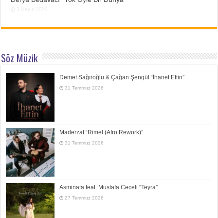
3 Mayıs 2026
Söz Müzik
Demet Sağıroğlu & Çağan Şengül “İhanet Ettin”
31 Temmuz 2026
Maderzat “Rimel (Afro Rework)”
31 Temmuz 2026
Asminata feat. Mustafa Ceceli “Teyra”
27 Temmuz 2026