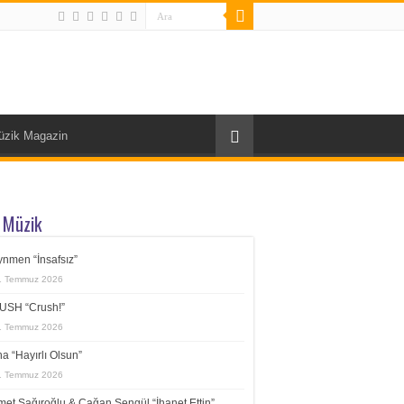
üzik Magazin
 Müzik
nmen “İnsafsız”
1 Temmuz 2026
USH “Crush!”
1 Temmuz 2026
a “Hayırlı Olsun”
1 Temmuz 2026
et Sağıroğlu & Çağan Şengül “İhanet Ettin”