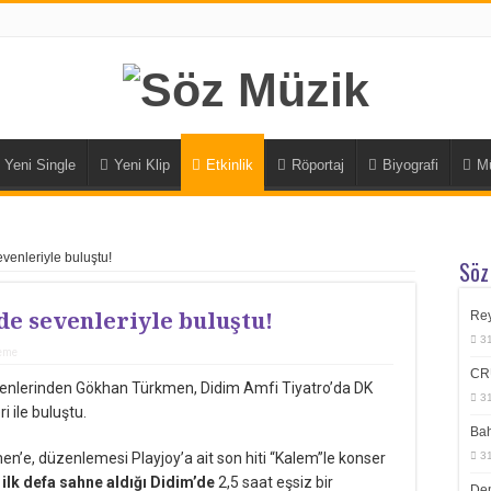
Yeni Single
Yeni Klip
Etkinlik
Röportaj
Biyografi
M
enleriyle buluştu!
Söz
 sevenleriyle buluştu!
Rey
3
leme
CR
nlerinden Gökhan Türkmen, Didim Amfi Tiyatro’da DK
3
 ile buluştu.
Bah
n’e, düzenlemesi Playjoy’a ait son hiti “Kalem”le konser
3
ilk defa sahne aldığı Didim’de
2,5 saat eşsiz bir
Dem