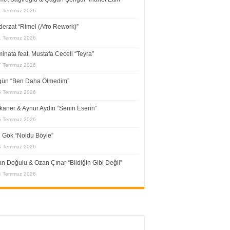
1 Temmuz 2026
erzat “Rimel (Afro Rework)”
1 Temmuz 2026
inata feat. Mustafa Ceceli “Teyra”
7 Temmuz 2026
gün “Ben Daha Ölmedim”
5 Temmuz 2026
kaner & Aynur Aydın “Senin Eserin”
5 Temmuz 2026
l Gök “Noldu Böyle”
4 Temmuz 2026
n Doğulu & Ozan Çınar “Bildiğin Gibi Değil”
4 Temmuz 2026