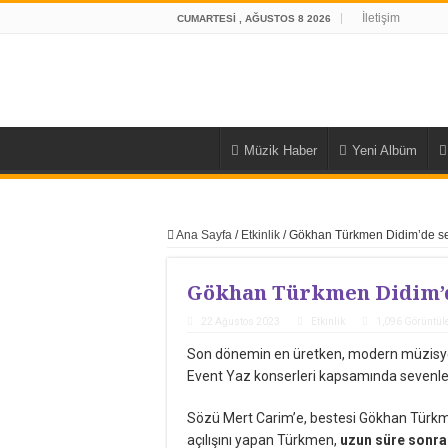
İletişim
CUMARTESI , AĞUSTOS 8 2026
Müzik Haber
Yeni Albüm
Ana Sayfa
/
Etkinlik
/
Gökhan Türkmen Didim’de sev
Gökhan Türkmen Didim’de
22 Ağustos 2023
Etkinlik
1,096 Görüntü
Son dönemin en üretken, modern müzisye
Event Yaz konserleri kapsamında sevenleri
Sözü Mert Carim’e, bestesi Gökhan Türkme
açılışını yapan Türkmen,
uzun süre sonra 