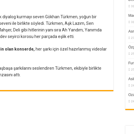
3
Mad
ak diyalog kurmayı seven Gökhan Türkmen, yoğun bir
3
 seveni ile birlikte söyledi. Türkmen, Aşk Lazım, Sen
Mahşer, Deli gibi hitlerinin yanı sıra Ah Yandım, Yanımda
Asm
 dev seyirci korosu her parçada eşlik etti.
2
Öz
gin olan konserde,
her şarkı için özel hazırlanmış videolar
2
Fur
 başbaşa şarkılarını seslendiren Türkmen, ekibiyle birlikte
2
asını attı.
Asi
2
Oza
2