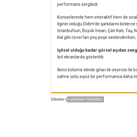
performans sergiledi.
Konserlerinde hem interaktif hem de sıc
ilginin olduğu Didim’de şarkılarını binlerce
İstanbul’sun, Büyük İnsan, Çatı Katı, Taş, 
Kal gibi cover’ları peş peşe seslendirirken,
İşitsel olduğu kadar görsel açıdan zen
led ekranlarda gösterildi.
İkinci bölüme elinde gitarı ile seyircisi ile
sahne üstü eşsiz bir performansa daha imz
Etiketler
GÖKHAN TÜRKMEN