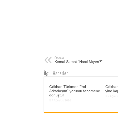
Önceki
Kemal Samat “Nasıl Mıyım?”
İlgili Haberler
Gökhan Türkmen “Yol
Gökhan
Arkadaşım” yorumu fenomene
yine kap
dönüştü!
2 Ağust
7 Ağustos 2026