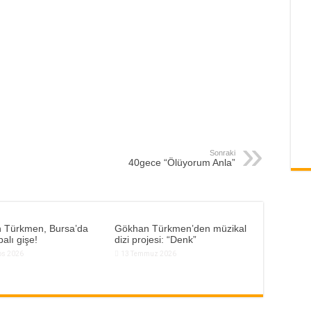
Sonraki
40gece “Ölüyorum Anla”
 Türkmen, Bursa’da
Gökhan Türkmen’den müzikal
alı gişe!
dizi projesi: “Denk”
os 2026
13 Temmuz 2026