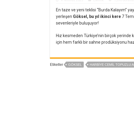
4 Temmuz 2023
Etkinlik
1,596 Görünt
En taze ve yeni teklisi “Burda Kalayım” yay
yerleşen
Göksel, bu yıl ikinci kere
7 Temm
sevenleriyle buluşuyor!
Hız kesmeden Türkiye’nin birçok yerinde 
için hem farklı bir sahne prodüksiyonu hazı
Etiketler
GÖKSEL
HARBIYE CEMIL TOPUZLU A