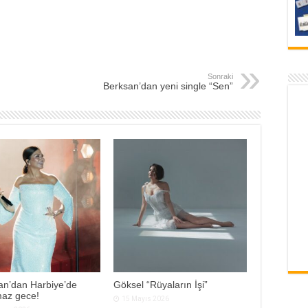
Sonraki
Berksan’dan yeni single “Sen”
an’dan Harbiye’de
Göksel “Rüyaların İşi”
maz gece!
15 Mayıs 2026