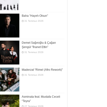
Baha “Hayırlı Olsun”
31 Temmuz 2026
Demet Sağıroğlu & Çağan
Şengül “İhanet Ettin”
31 Temmuz 2026
Maderzat “Rimel (Afro Rework)”
31 Temmuz 2026
Asminata feat. Mustafa Ceceli
“Teyra”
27 Temmuz 2026