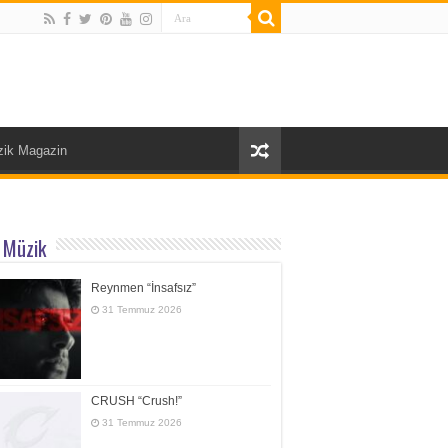
ik Magazin
 Müzik
Reynmen “İnsafsız”
31 Temmuz 2026
CRUSH “Crush!”
31 Temmuz 2026