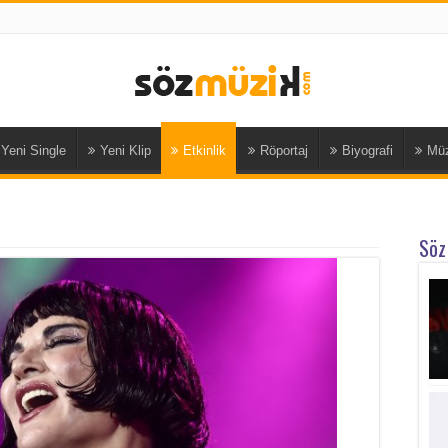
Yeni Single
Yeni Klip
Etkinlik
Röportaj
Biyografi
Müz
Söz