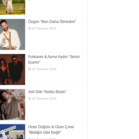
Özgün “Ben Daha Ölmedim”
25 Temmuz 2026
Furkaner & Aynur Aydın “Senin
Eserin”
25 Temmuz 2026
Asil Gök “Noldu Böyle”
24 Temmuz 2026
Ozan Doğulu & Ozan Çınar
“Bildiğin Gibi Değil”