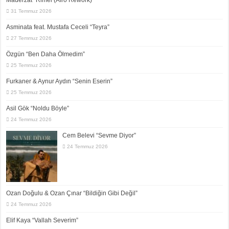
Maderzat “Rimel (Afro Rework)”
31 Temmuz 2026
Asminata feat. Mustafa Ceceli “Teyra”
27 Temmuz 2026
Özgün “Ben Daha Ölmedim”
25 Temmuz 2026
Furkaner & Aynur Aydın “Senin Eserin”
25 Temmuz 2026
Asil Gök “Noldu Böyle”
24 Temmuz 2026
Cem Belevi “Sevme Diyor”
24 Temmuz 2026
Ozan Doğulu & Ozan Çınar “Bildiğin Gibi Değil”
24 Temmuz 2026
Elif Kaya “Vallah Severim”