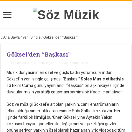
Ana Sayfa
/
Yeni Single
/
Göksel’den “Başkası”
Göksel’den “Başkası”
13 Ekim 2023
Yeni Single
2,329 Görüntüleme
Müzik dünyasının en özel ve güçlü kadın yorumcularından
Göksel’in yeni single çalışması “Başkası”
Soles Music etiketiyle
13 Ekim Cuma günü yayımlandı. “Başkası” bir aşk hikayesi içinde
duygularımızın yarattığı çatışmayı samimi bir ifade ile anlatıyor.
Söz ve müziği Göksel’e ait olan şarkının, canlı enstrümanların
etkin olduğu sinematik aranjesinde Sabi Saltiel imzası var. Her
işinde farklı bir kimliği bürünen Göksel, yine Aytekin Yalçın
imzasını taşıyan görselleri ile değişimini ve güzelliğini gözler
önüne seriyor. Şarkının özel olarak hazırlanan lyric videodaki tüm