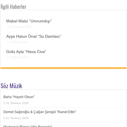
İlgili Haberler
Mabel Matiz “Umrumdışı”
26 Haziran 2026
Ayşe Hatun Önal “Su Damlası”
15 Mayıs 2026
Güliz Ayla “Hava Civa”
15 Mayıs 2026
Söz Müzik
Baha “Hayırlı Olsun”
31 Temmuz 2026
Demet Sağıroğlu & Çağan Şengül “İhanet Ettin”
31 Temmuz 2026