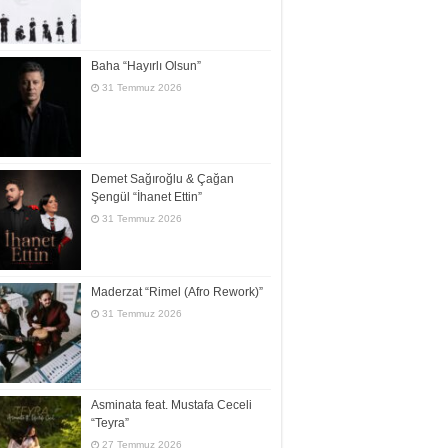
Baha “Hayırlı Olsun”
31 Temmuz 2026
Demet Sağıroğlu & Çağan
Şengül “İhanet Ettin”
31 Temmuz 2026
Maderzat “Rimel (Afro Rework)”
31 Temmuz 2026
Asminata feat. Mustafa Ceceli
“Teyra”
27 Temmuz 2026