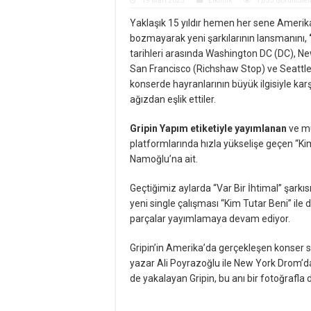
19 Mart 2025
Etkinlik
1,835 Görüntüle
Yaklaşık 15 yıldır hemen her sene Amerika 
bozmayarak yeni şarkılarının lansmanını,
tarihleri arasında Washington DC (DC), Ne
San Francisco (Richshaw Stop) ve Seattle’d
konserde hayranlarının büyük ilgisiyle karşı
ağızdan eşlik ettiler.
Gripin Yapım etiketiyle yayımlanan
ve mü
platformlarında hızla yükselişe geçen “Ki
Namoğlu’na ait.
Geçtiğimiz aylarda “Var Bir İhtimal” şarkısı
yeni single çalışması “Kim Tutar Beni” il
parçalar yayımlamaya devam ediyor.
Gripin’in Amerika’da gerçekleşen konser se
yazar Ali Poyrazoğlu ile New York Drom’da
de yakalayan Gripin, bu anı bir fotoğrafla 