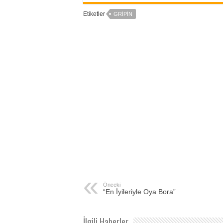
Etiketler
GRIPIN
Önceki
“En İyileriyle Oya Bora”
İlgili Haberler