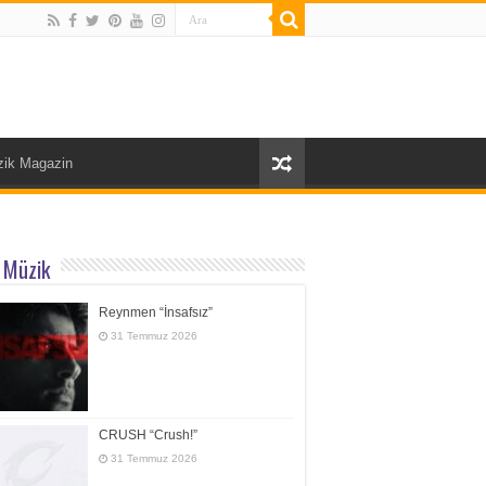
ik Magazin
 Müzik
Reynmen “İnsafsız”
31 Temmuz 2026
CRUSH “Crush!”
31 Temmuz 2026