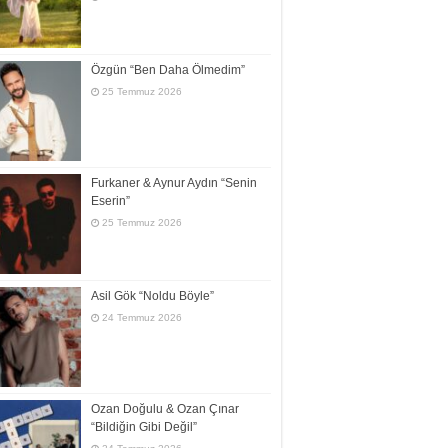
Özgün “Ben Daha Ölmedim”
25 Temmuz 2026
Furkaner & Aynur Aydın “Senin
Eserin”
25 Temmuz 2026
Asil Gök “Noldu Böyle”
24 Temmuz 2026
Ozan Doğulu & Ozan Çınar
“Bildiğin Gibi Değil”