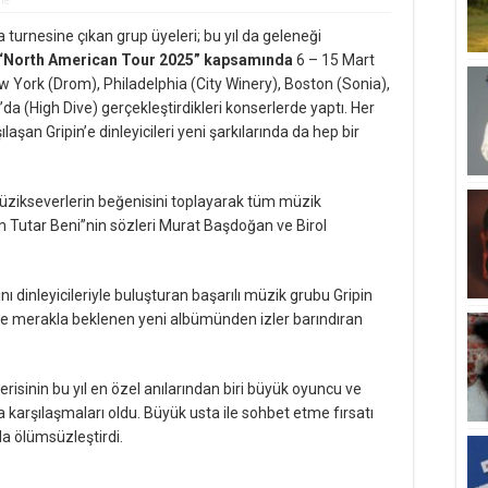
me
turnesine çıkan grup üyeleri; bu yıl da geleneği
“North American Tour 2025” kapsamında
6 – 15 Mart
w York (Drom), Philadelphia (City Winery), Boston (Sonia),
a (High Dive) gerçekleştirdikleri konserlerde yaptı. Her
laşan Gripin’e dinleyicileri yeni şarkılarında da hep bir
zikseverlerin beğenisini toplayarak tüm müzik
m Tutar Beni”nin sözleri Murat Başdoğan ve Birol
nı dinleyicileriyle buluşturan başarılı müzik grubu Gripin
e de merakla beklenen yeni albümünden izler barındıran
risinin bu yıl en özel anılarından biri büyük oyuncu ve
 karşılaşmaları oldu. Büyük usta ile sohbet etme fırsatı
da ölümsüzleştirdi.