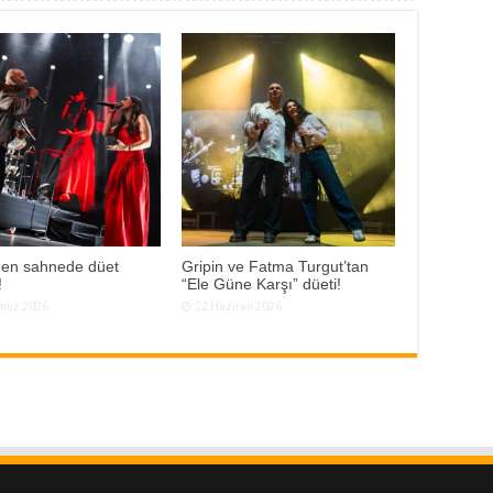
den sahnede düet
Gripin ve Fatma Turgut’tan
!
“Ele Güne Karşı” düeti!
muz 2026
22 Haziran 2026