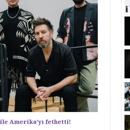
ile Amerika’yı fethetti!