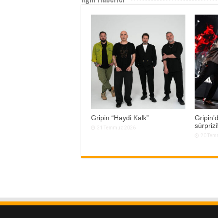
Gripin “Haydi Kalk”
Gripin’
sürprizi
31 Temmuz 2026
20 Tem