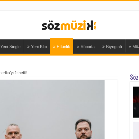
Yeni Single
Yeni Klip
Etkinlik
Röportaj
Biyografi
Müz
erika’yı fethetti!
Söz