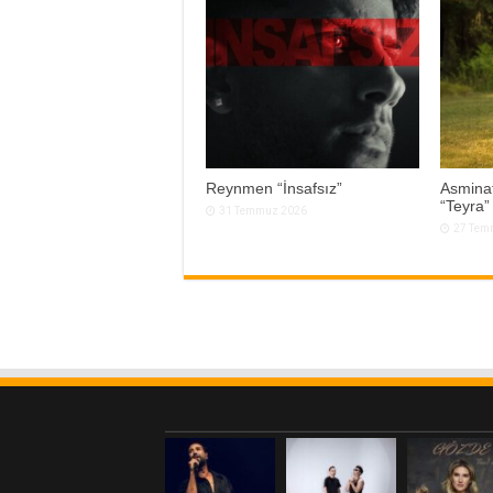
Reynmen “İnsafsız”
Asminat
“Teyra”
31 Temmuz 2026
27 Tem