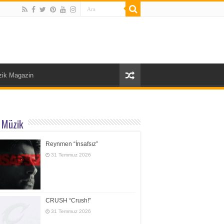
ik Magazin
 Müzik
Reynmen “İnsafsız”
31 Temmuz 2026
CRUSH “Crush!”
31 Temmuz 2026