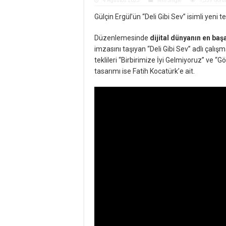
4 Ağustos 2023
Yeni Single
1,559 Görü
Gülçin Ergül’ün “Deli Gibi Sev” isimli yeni 
Düzenlemesinde
dijital dünyanın en ba
imzasını taşıyan “Deli Gibi Sev” adlı çalış
teklileri “Birbirimize İyi Gelmiyoruz” ve 
tasarımı ise Fatih Kocatürk’e ait.