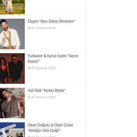
Özgün “Ben Daha Ölmedim”
25 Temmuz 2026
Furkaner & Aynur Aydın “Senin
Eserin”
25 Temmuz 2026
Asil Gök “Noldu Böyle”
24 Temmuz 2026
Ozan Doğulu & Ozan Çınar
“Bildiğin Gibi Değil”