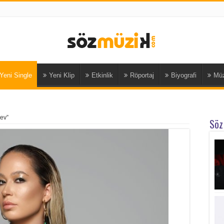
Yeni Single
Yeni Klip
Etkinlik
Röportaj
Biyografi
Müz
Sev”
Söz