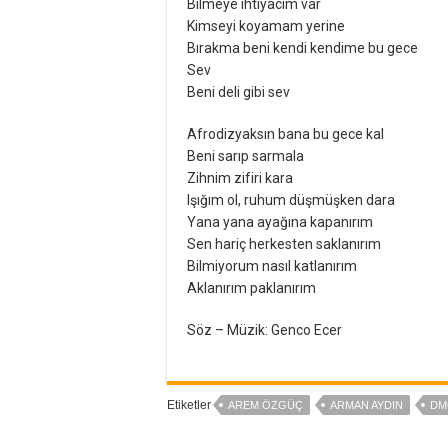
Bilmeye ihtiyacım var
Kimseyi koyamam yerine
Bırakma beni kendi kendime bu gece
Sev
Beni deli gibi sev
Afrodizyaksın bana bu gece kal
Beni sarıp sarmala
Zihnim zifiri kara
Işığım ol, ruhum düşmüşken dara
Yana yana ayağına kapanırım
Sen hariç herkesten saklanırım
Bilmiyorum nasıl katlanırım
Aklanırım paklanırım
Söz – Müzik: Genco Ecer
Etiketler
AREM ÖZGÜÇ
ARMAN AYDIN
DM