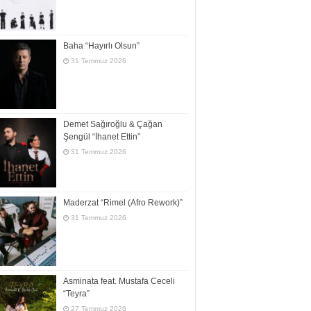
Baha “Hayırlı Olsun”
31 Temmuz 2026
Demet Sağıroğlu & Çağan
Şengül “İhanet Ettin”
31 Temmuz 2026
Maderzat “Rimel (Afro Rework)”
31 Temmuz 2026
Asminata feat. Mustafa Ceceli
“Teyra”
27 Temmuz 2026