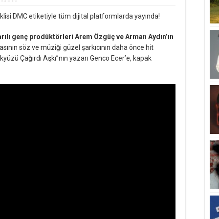
ntüleme
teklisi DMC etiketiyle tüm dijital platformlarda yayında!
şarılı genç prodüktörleri Arem Özgüç ve Arman Aydın’ın
masının söz ve müziği güzel şarkıcının daha önce hit
“Gökyüzü Çağırdı Aşkı”nın yazarı Genco Ecer’e, kapak