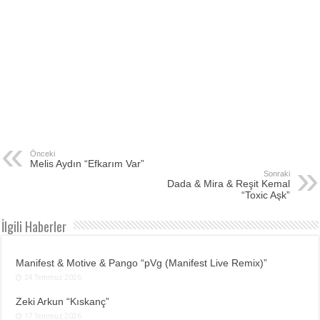
Önceki
Melis Aydın “Efkarım Var”
Sonraki
Dada & Mira & Reşit Kemal
“Toxic Aşk”
İlgili Haberler
Manifest & Motive & Pango “pVg (Manifest Live Remix)”
24 Temmuz 2026
Zeki Arkun “Kıskanç”
17 Temmuz 2026