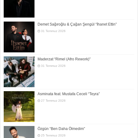
Demet Sağıroğlu & Çağan Şengül “İhanet Ettin”
31 Temmuz 2026
Maderzat “Rimel (Afro Rework)”
31 Temmuz 2026
Asminata feat. Mustafa Ceceli “Teyra”
27 Temmuz 2026
Özgün “Ben Daha Ölmedim”
25 Temmuz 2026