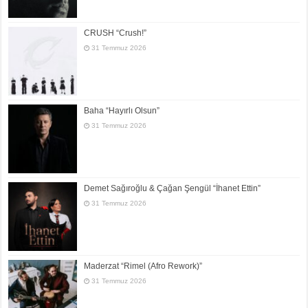
CRUSH “Crush!”
31 Temmuz 2026
Baha “Hayırlı Olsun”
31 Temmuz 2026
Demet Sağıroğlu & Çağan Şengül “İhanet Ettin”
31 Temmuz 2026
Maderzat “Rimel (Afro Rework)”
31 Temmuz 2026