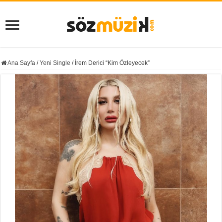
Ana Sayfa
/
Yeni Single
/
İrem Derici “Kim Özleyecek”