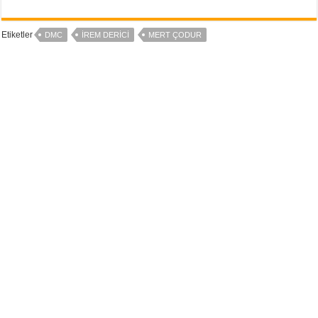
Etiketler
DMC
İREM DERICI
MERT ÇODUR