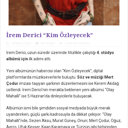
İrem Derici “Kim Özleyecek”
16 Mayıs 2026
Yeni Single
2,064 Görüntüleme
İrem Derici, uzun süredir üzerinde titizlikle çalıştığı
4. stüdyo
albümü için
ilk adımı attı.
Yeni albümünün habercisi olan “Kim Özleyecek”, dijital
platformlarda müzikseverlerle buluştu.
Söz ve müziği Mert
Çodur
imzası taşıyan şarkının düzenlemesini ise Kerem Akdağ
üstlendi. İrem Derici’nin merakla beklenen yeni albümü “Olay
Mahalli” ise 5 Haziran’da dinleyicilerle buluşacak.
Albümün ismi bile şimdiden sosyal medyada büyük merak
uyandırırken, güçlü şarkı kadrosuyla da dikkat çekiyor. “Olay
Mahalli”nde; Sezen Aksu, Murat Güneş, Onurr, Mert Çodur, Oğuz,
Aerro, Ufuk Kevser, Kaan Karamaya ve Tüzzün gibi birbirinden