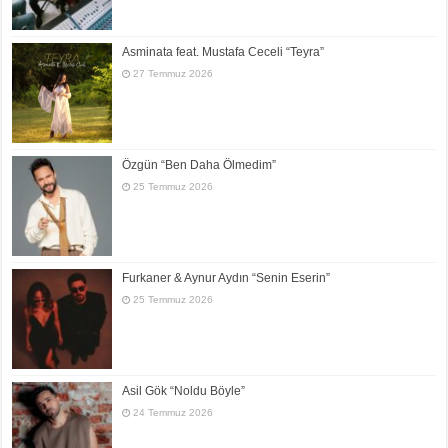
Asminata feat. Mustafa Ceceli “Teyra”
27 Temmuz 2026
Özgün “Ben Daha Ölmedim”
25 Temmuz 2026
Furkaner & Aynur Aydın “Senin Eserin”
25 Temmuz 2026
Asil Gök “Noldu Böyle”
24 Temmuz 2026