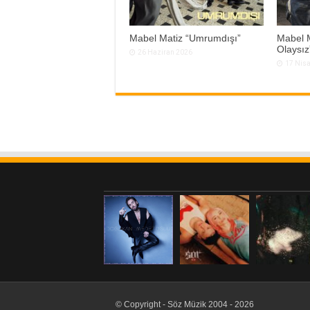
Mabel Matiz “Umrumdışı”
Mabel M
Olaysız
26 Haziran 2026
17 Nis
© Copyright - Söz Müzik 2004 - 2026