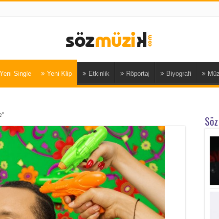
Yeni Single
Yeni Klip
Etkinlik
Röportaj
Biyografi
Müz
e”
Söz