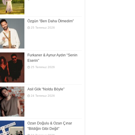
Özgün “Ben Daha Ölmedim”
25 Temmuz 2026
Furkaner & Aynur Aydın “Senin
Eserin”
25 Temmuz 2026
Asil Gök “Noldu Böyle”
24 Temmuz 2026
Ozan Doğulu & Ozan Çınar
“Bildiğin Gibi Değil”