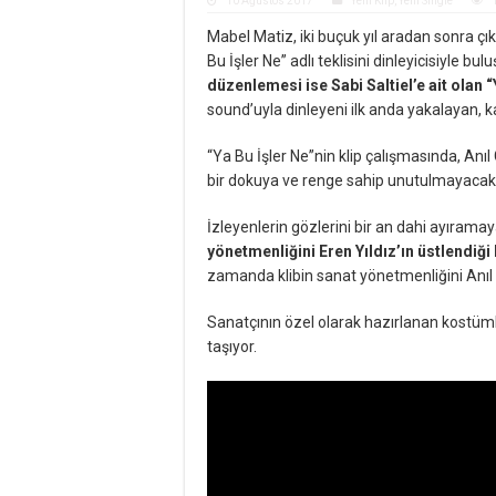
10 Ağustos 2017
Yeni Klip
,
Yeni Single
Mabel Matiz, iki buçuk yıl aradan sonra ç
Bu İşler Ne” adlı teklisini dinleyicisiyle b
düzenlemesi ise Sabi Saltiel’e ait olan “
sound’uyla dinleyeni ilk anda yakalayan, kal
“Ya Bu İşler Ne”nin klip çalışmasında, Anıl
bir dokuya ve renge sahip unutulmayacak b
İzleyenlerin gözlerini bir an dahi ayırama
yönetmenliğini Eren Yıldız’ın üstlendiği 
zamanda klibin sanat yönetmenliğini Anıl 
Sanatçının özel olarak hazırlanan kostü
taşıyor.