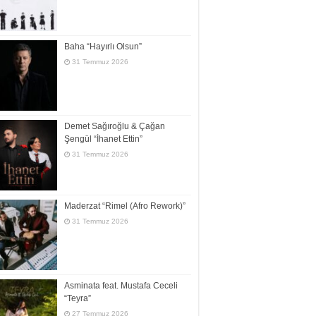
Baha “Hayırlı Olsun”
31 Temmuz 2026
Demet Sağıroğlu & Çağan
Şengül “İhanet Ettin”
31 Temmuz 2026
Maderzat “Rimel (Afro Rework)”
31 Temmuz 2026
Asminata feat. Mustafa Ceceli
“Teyra”
27 Temmuz 2026