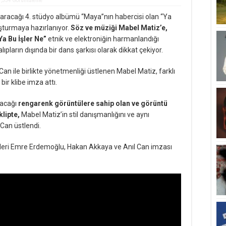
1,534 Görüntüleme
ıkaracağı 4. stüdyo albümü “Maya”nın habercisi olan “Ya
uluşturmaya hazırlanıyor.
Söz ve müziği Mabel Matiz’e,
Ya Bu İşler Ne”
etnik ve elektroniğin harmanlandığı
ıpların dışında bir dans şarkısı olarak dikkat çekiyor.
 Can ile birlikte yönetmenliği üstlenen Mabel Matiz, farklı
ir klibe imza attı.
yacağı
rengarenk görüntülere sahip olan ve görüntü
klipte,
Mabel Matiz’in stil danışmanlığını ve aynı
Can üstlendi.
mleri Emre Erdemoğlu, Hakan Akkaya ve Anıl Can imzası