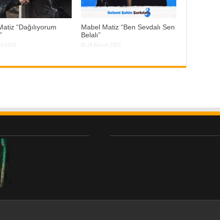
atiz “Dağılıyorum
Mabel Matiz “Ben Sevdalı Sen
”
Belalı”
an 2026
28 Kasım 2025