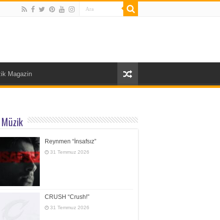
ik Magazin
 Müzik
Reynmen “İnsafsız”
31 Temmuz 2026
CRUSH “Crush!”
31 Temmuz 2026