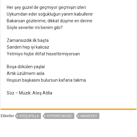
Her şey güzel de geçmiyor geçmişin izleri
Uykumdan eder soğukluğun yanım kabullenir
Bakarsan gözlerime, dikkat düşme en derine
Söyle severler mi benim gibi?
Zamansızdık ilk başta
Sandım hep iyi kalıcaz
Yetmiyo hiçbir iltifat hissettirmiyorsan
Boşa dökülen yaşlar
Artık üzülmem asla
Hoşsun başkasını bulursun kafana takma
Söz – Müzik: Ateş Atilla
Etiketler
ATEŞ ATILLA
HYPERS MUSIC
MANIFEST