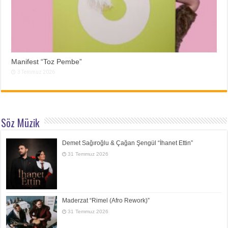
Manifest “Toz Pembe”
3 Temmuz 2026
Söz Müzik
Demet Sağıroğlu & Çağan Şengül “İhanet Ettin”
31 Temmuz 2026
Maderzat “Rimel (Afro Rework)”
31 Temmuz 2026