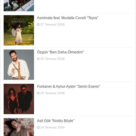
Asminata feat. Mustafa Ceceli “Teyra”
27 Temmuz 2026
Özgün “Ben Daha Ölmedim”
25 Temmuz 2026
Furkaner & Aynur Aydın “Senin Eserin”
25 Temmuz 2026
Asil Gök “Noldu Böyle”
24 Temmuz 2026