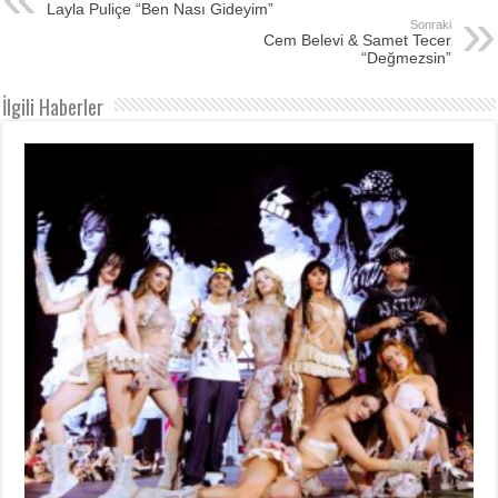
Layla Puliçe “Ben Nası Gideyim”
Sonraki
Cem Belevi & Samet Tecer
“Değmezsin”
İlgili Haberler