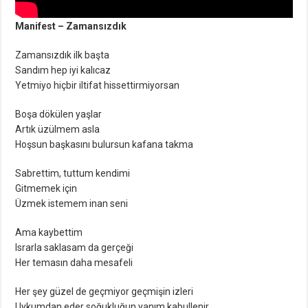
Manifest – Zamansızdık
Zamansızdık ilk başta
Sandım hep iyi kalıcaz
Yetmiyo hiçbir iltifat hissettirmiyorsan
Boşa dökülen yaşlar
Artık üzülmem asla
Hoşsun başkasını bulursun kafana takma
Sabrettim, tuttum kendimi
Gitmemek için
Üzmek istemem inan seni
Ama kaybettim
Israrla saklasam da gerçeği
Her temasın daha mesafeli
Her şey güzel de geçmiyor geçmişin izleri
Uykumdan eder soğukluğun yanım kabullenir