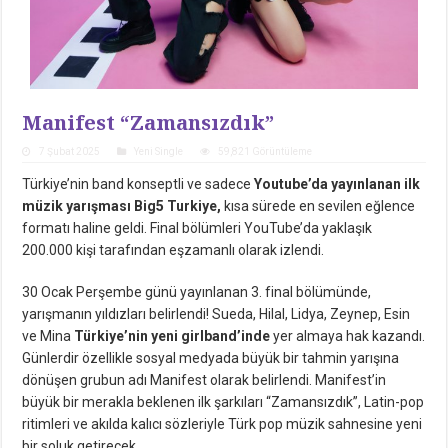
Manifest “Zamansızdık”
7 Şubat 2025
Yeni Single
59,821 Görüntüleme
Türkiye’nin band konseptli ve sadece
Youtube’da yayınlanan ilk
müzik yarışması Big5 Turkiye,
kısa sürede en sevilen eğlence
formatı haline geldi. Final bölümleri YouTube’da yaklaşık
200.000 kişi tarafından eşzamanlı olarak izlendi.
30 Ocak Perşembe günü yayınlanan 3. final bölümünde,
yarışmanın yıldızları belirlendi! Sueda, Hilal, Lidya, Zeynep, Esin
ve Mina
Türkiye’nin yeni girlband’inde
yer almaya hak kazandı.
Günlerdir özellikle sosyal medyada büyük bir tahmin yarışına
dönüşen grubun adı Manifest olarak belirlendi. Manifest’in
büyük bir merakla beklenen ilk şarkıları “Zamansızdık”, Latin-pop
ritimleri ve akılda kalıcı sözleriyle Türk pop müzik sahnesine yeni
bir soluk getirecek.