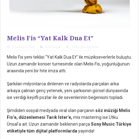
Melis Fis “Yat Kalk Dua Et”
7 Haziran 2024
Yeni Single
5,485 Görüntüleme
Melis Fis yeni teklisi “Yat Kalk Dua Et” ile müzikseverlerle buluştu.
Uzun zamandır konser turnesinde olan Melis Fis, yoğunluğunun
arasında yeni bir hite imza attı.
Şarkıları milyonlarca dinlenen ve radyolarda parçaları arka
arkaya çalınan genç yetenek, yeni şarkısının görsel dünyasında
ise verdiği keyifli pozlar ile de sevenlerinin beğenisini topladı.
Şimdiden sosyal medyada viral olan parçanın
söz müziği Melis
Fis’e, düzenlemesi Tarık İster’e,
mix mastering ise Utku
Ünsal’a ait. Uzun zamandır beklenen parça
Sony Music Türkiye
etiketiyle tüm dijital platformlarda
yayında!