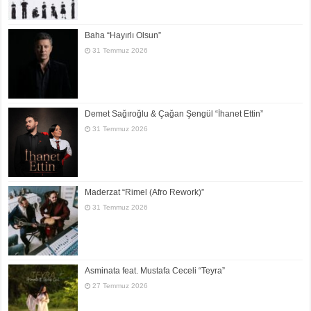
Baha “Hayırlı Olsun”
31 Temmuz 2026
Demet Sağıroğlu & Çağan Şengül “İhanet Ettin”
31 Temmuz 2026
Maderzat “Rimel (Afro Rework)”
31 Temmuz 2026
Asminata feat. Mustafa Ceceli “Teyra”
27 Temmuz 2026