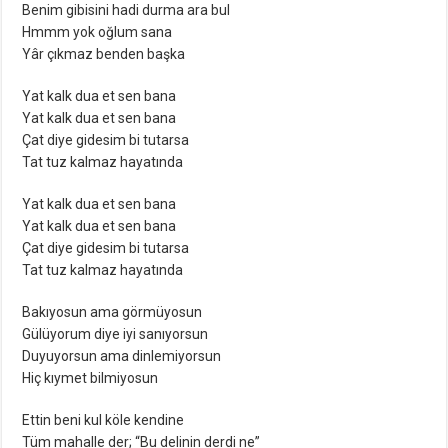
Benim gibisini hadi durma ara bul
Hmmm yok oğlum sana
Yâr çıkmaz benden başka
Yat kalk dua et sen bana
Yat kalk dua et sen bana
Çat diye gidesim bi tutarsa
Tat tuz kalmaz hayatında
Yat kalk dua et sen bana
Yat kalk dua et sen bana
Çat diye gidesim bi tutarsa
Tat tuz kalmaz hayatında
Bakıyosun ama görmüyosun
Gülüyorum diye iyi sanıyorsun
Duyuyorsun ama dinlemiyorsun
Hiç kıymet bilmiyosun
Ettin beni kul köle kendine
Tüm mahalle der; “Bu delinin derdi ne”