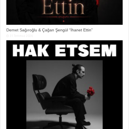
Demet Sağıroğlu & Çağan Şengül “İhanet Ettin”
31 Temmuz 2026