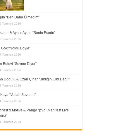
gün “Ben Daha Ölmedim”
5 Temmuz 2026
kaner & Aynur Aydın “Senin Eserin”
5 Temmuz 2026
l Gök “Noldu Böyle”
4 Temmuz 2026
 Belevi “Sevme Diyor”
4 Temmuz 2026
n Doğulu & Ozan Çınar “Bildiğin Gibi Değil”
4 Temmuz 2026
f Kaya “Vallah Severim”
4 Temmuz 2026
ifest & Motive & Pango “pVg (Manifest Live
ix)”
4 Temmuz 2026