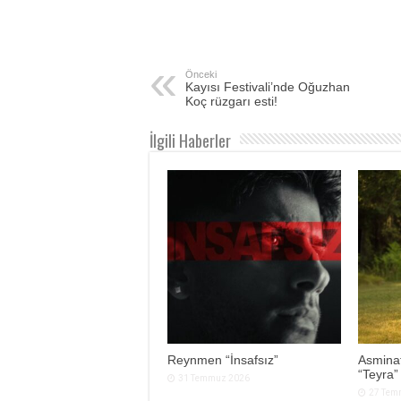
Önceki
Kayısı Festivali’nde Oğuzhan
Koç rüzgarı esti!
İlgili Haberler
Reynmen “İnsafsız”
Asminat
“Teyra”
31 Temmuz 2026
27 Tem