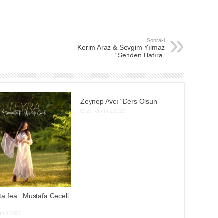
Sonraki
Kerim Araz & Sevgim Yılmaz
“Senden Hatıra”
Zeynep Avcı “Ders Olsun”
25 Temmuz 2026
a feat. Mustafa Ceceli
muz 2026