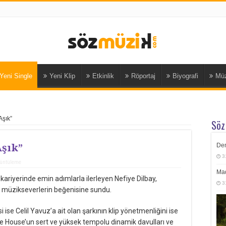
Yeni Single
Yeni Klip
Etkinlik
Röportaj
Biyografi
Müz
Aşık”
Söz
Aşık”
Dem
3
rüntüleme
Mad
ariyerinde emin adımlarla ilerleyen Nefiye Dilbay,
3
nı müzikseverlerin beğenisine sundu.
ise Celil Yavuz’a ait olan şarkının klip yönetmenliğini ise
e House’un sert ve yüksek tempolu dinamik davulları ve