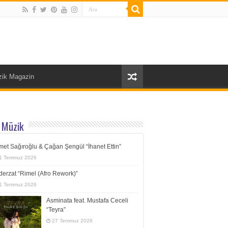
ik Magazin
 Müzik
et Sağıroğlu & Çağan Şengül “İhanet Ettin”
1 Temmuz 2026
erzat “Rimel (Afro Rework)”
1 Temmuz 2026
Asminata feat. Mustafa Ceceli
“Teyra”
27 Temmuz 2026