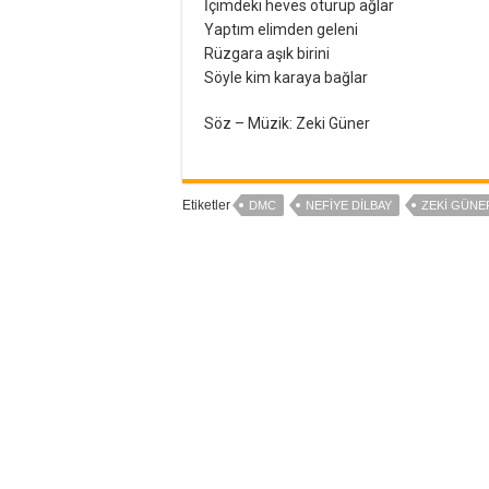
İçimdeki heves oturup ağlar
Yaptım elimden geleni
Rüzgara aşık birini
Söyle kim karaya bağlar
Söz – Müzik: Zeki Güner
Etiketler
DMC
NEFIYE DILBAY
ZEKI GÜNE