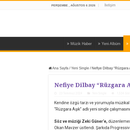
İletişim
PERŞEMBE , AĞUSTOS 6 2026
Müzik Haber
Yeni Albüm
Ana Sayfa
/
Yeni Single
/
Nefiye Dilbay “Rüzgara 
Nefiye Dilbay “Rüzgara 
23 Temmuz 2024
Yeni Single
1,534 Gö
Kendine özgü tarzı ve yorumuyla müzikal k
“Rüzgara Aşık” adlı yeni single çalışması
Söz ve müziği Zeki Güner’e,
düzenlemesi 
Okan Mavzer üstlendi. Şarkıda Progressiv