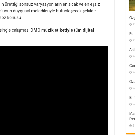
nin ürettiği sonsuz varyasyonların en sıcak ve en eşsiz
op’unun duygusal melodileriyle bütünleşecek şekilde
söz konusu.
Öz
2
 single çalışması
DMC müzik etiketiyle tüm dijital
Fur
2
Asi
2
Cem
2
Oza
2
Eli
2
Man
Rem
2