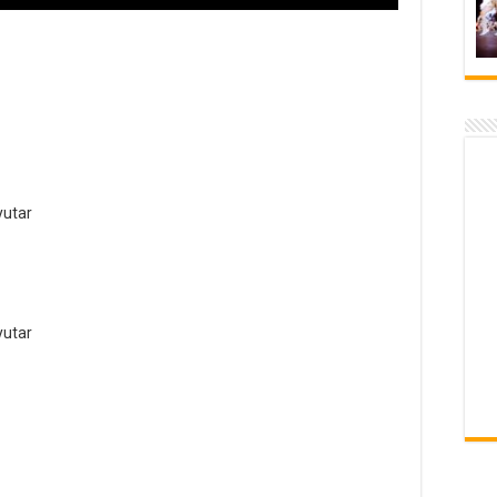
utar
utar