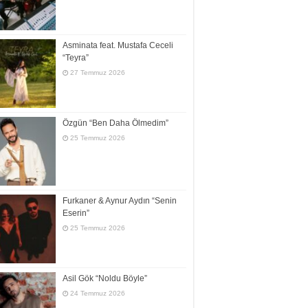
Asminata feat. Mustafa Ceceli
“Teyra”
27 Temmuz 2026
Özgün “Ben Daha Ölmedim”
25 Temmuz 2026
Furkaner & Aynur Aydın “Senin
Eserin”
25 Temmuz 2026
Asil Gök “Noldu Böyle”
24 Temmuz 2026