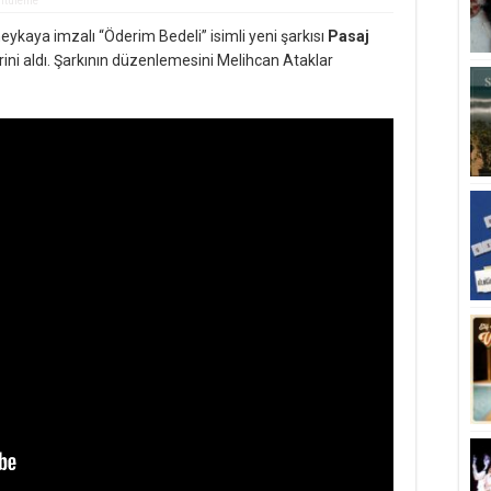
ntüleme
aya imzalı “Öderim Bedeli” isimli yeni şarkısı
Pasaj
ini aldı. Şarkının düzenlemesini Melihcan Ataklar