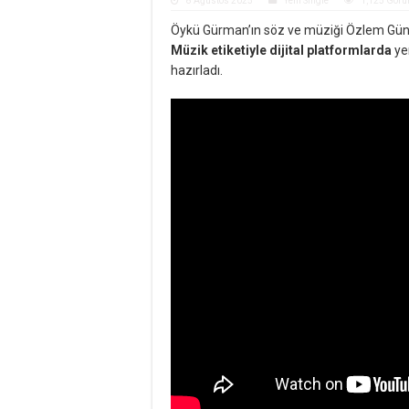
8 Ağustos 2025
Yeni Single
1,125 Görü
Öykü Gürman’ın söz ve müziği Özlem Güneyk
Müzik etiketiyle dijital platformlarda
yer
hazırladı.