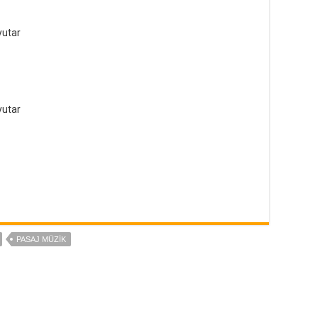
utar
utar
PASAJ MÜZIK