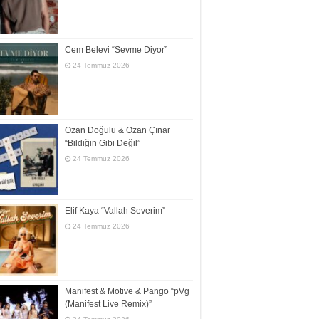
Cem Belevi “Sevme Diyor”
24 Temmuz 2026
Ozan Doğulu & Ozan Çınar
“Bildiğin Gibi Değil”
24 Temmuz 2026
Elif Kaya “Vallah Severim”
24 Temmuz 2026
Manifest & Motive & Pango “pVg
(Manifest Live Remix)”