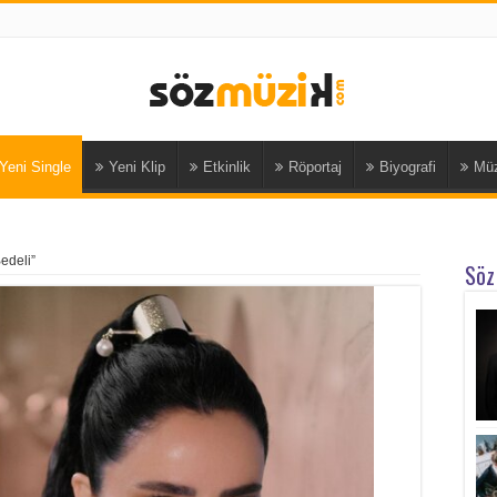
Yeni Single
Yeni Klip
Etkinlik
Röportaj
Biyografi
Müz
Bedeli”
Söz