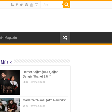
ik Magazin
 Müzik
Demet Sağıroğlu & Çağan
Şengül “İhanet Ettin”
31 Temmuz 2026
Maderzat “Rimel (Afro Rework)”
31 Temmuz 2026