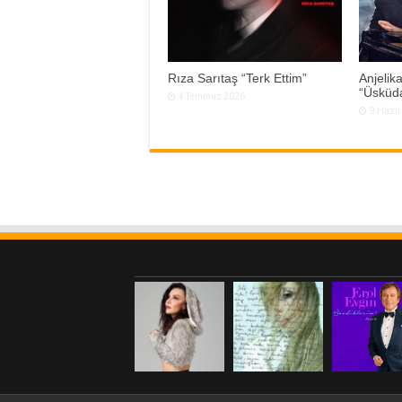
Rıza Sarıtaş “Terk Ettim”
Anjelik
“Üsküda
4 Temmuz 2026
9 Hazi