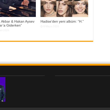
a Akbar & Hakan Aysev
Hadise’den yeni albüm: “H.”
r’a Giderken”
8 Mayıs 2026
ran 2026