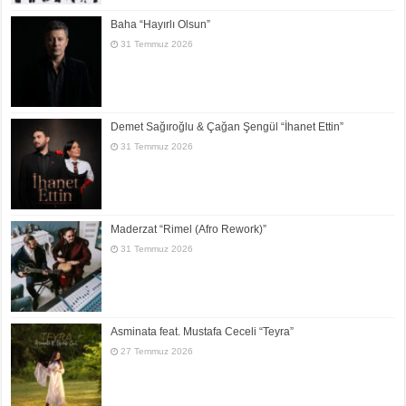
Baha “Hayırlı Olsun”
31 Temmuz 2026
Demet Sağıroğlu & Çağan Şengül “İhanet Ettin”
31 Temmuz 2026
Maderzat “Rimel (Afro Rework)”
31 Temmuz 2026
Asminata feat. Mustafa Ceceli “Teyra”
27 Temmuz 2026