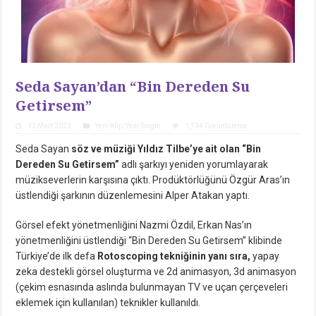
Seda Sayan’dan “Bin Dereden Su
Getirsem”
13 Mart 2023
Yeni Klip
,
Yeni Single
1,734 Görüntüleme
Seda Sayan
söz ve müziği Yıldız Tilbe’ye ait olan “Bin
Dereden Su Getirsem”
adlı şarkıyı yeniden yorumlayarak
müzikseverlerin karşısına çıktı. Prodüktörlüğünü Özgür Aras’ın
üstlendiği şarkının düzenlemesini Alper Atakan yaptı.
Görsel efekt yönetmenliğini Nazmi Özdil, Erkan Nas’ın
yönetmenliğini üstlendiği “Bin Dereden Su Getirsem” klibinde
Türkiye’de ilk defa
Rotoscoping tekniğinin yanı sıra,
yapay
zeka destekli görsel oluşturma ve 2d animasyon, 3d animasyon
(çekim esnasında aslında bulunmayan TV ve uçan çerçeveleri
eklemek için kullanılan) teknikler kullanıldı.