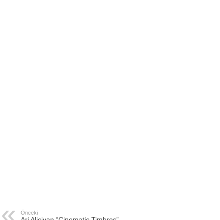
Önceki
Ari Aliciyan “Cinematic Timbres”