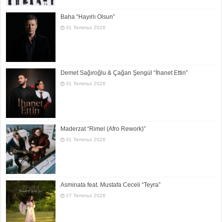
Baha “Hayırlı Olsun”
31 Temmuz 2026
Demet Sağıroğlu & Çağan Şengül “İhanet Ettin”
31 Temmuz 2026
Maderzat “Rimel (Afro Rework)”
31 Temmuz 2026
Asminata feat. Mustafa Ceceli “Teyra”
27 Temmuz 2026