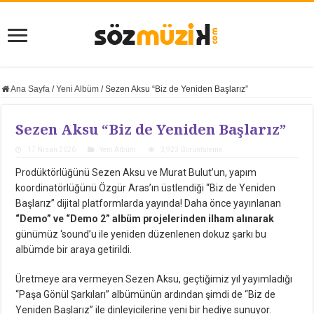
Ana Sayfa
/
Yeni Albüm
/
Sezen Aksu “Biz de Yeniden Başlarız”
Sezen Aksu “Biz de Yeniden Başlarız”
17 Nisan 2026
Yeni Albüm
3,923 Görüntüleme
Prodüktörlüğünü Sezen Aksu ve Murat Bulut’un, yapım
koordinatörlüğünü Özgür Aras’ın üstlendiği “Biz de Yeniden
Başlarız” dijital platformlarda yayında! Daha önce yayınlanan
“Demo” ve “Demo 2” albüm projelerinden ilham alınarak
günümüz ‘sound’u ile yeniden düzenlenen dokuz şarkı bu
albümde bir araya getirildi.
Üretmeye ara vermeyen Sezen Aksu, geçtiğimiz yıl yayımladığı
“Paşa Gönül Şarkıları” albümünün ardından şimdi de “Biz de
Yeniden Başlarız” ile dinleyicilerine yeni bir hediye sunuyor.