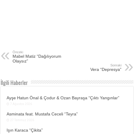
Önceki
Mabel Matiz “Dağılıyorum
Olaysız”
Sonraki
Vera “Depresya”
İlgili Haberler
Ayşe Hatun Önal & Çodur & Ozan Bayraşa “Çıktı Yangınlar”
7 Ağustos 2026
Asminata feat. Mustafa Ceceli “Teyra”
27 Temmuz 2026
Işın Karaca “Çikita”