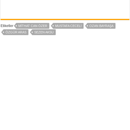
Etiketler
MITHAT CAN ÖZER
MUSTAFA CECELI
OZAN BAYRAŞA
ÖZGÜR ARAS
SEZEN AKSU