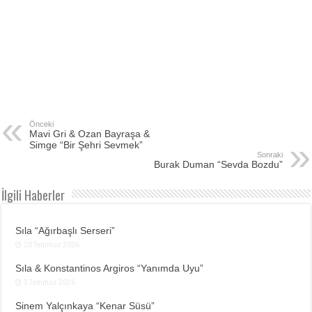
Önceki
Mavi Gri & Ozan Bayraşa &
Simge “Bir Şehri Sevmek”
Sonraki
Burak Duman “Sevda Bozdu”
İlgili Haberler
Sıla “Ağırbaşlı Serseri”
20 Temmuz 2026
Sıla & Konstantinos Argiros “Yanımda Uyu”
3 Temmuz 2026
Sinem Yalçınkaya “Kenar Süsü”