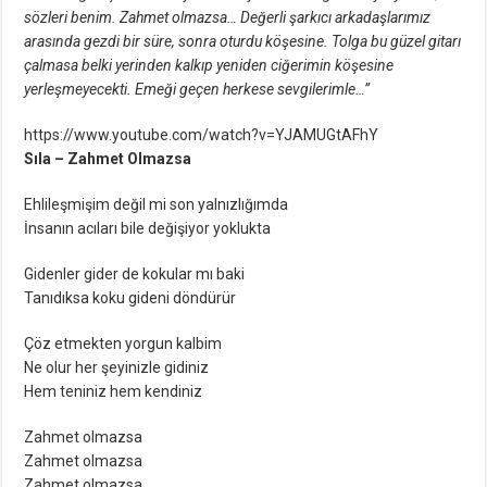
sözleri benim. Zahmet olmazsa… Değerli şarkıcı arkadaşlarımız
arasında gezdi bir süre, sonra oturdu köşesine. Tolga bu güzel gitarı
çalmasa belki yerinden kalkıp yeniden ciğerimin köşesine
yerleşmeyecekti. Emeği geçen herkese sevgilerimle…”
https://www.youtube.com/watch?v=YJAMUGtAFhY
Sıla – Zahmet Olmazsa
Ehlileşmişim değil mi son yalnızlığımda
İnsanın acıları bile değişiyor yoklukta
Gidenler gider de kokular mı baki
Tanıdıksa koku gideni döndürür
Çöz etmekten yorgun kalbim
Ne olur her şeyinizle gidiniz
Hem teniniz hem kendiniz
Zahmet olmazsa
Zahmet olmazsa
Zahmet olmazsa