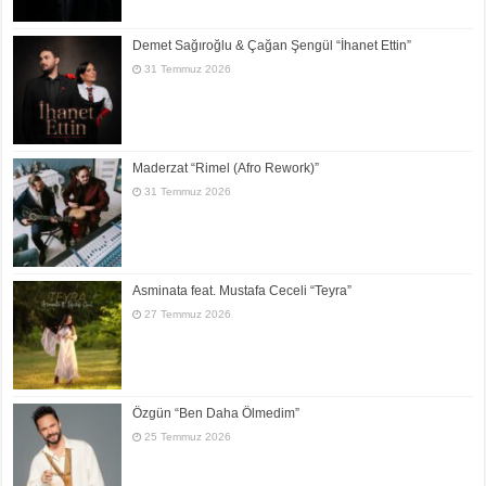
Demet Sağıroğlu & Çağan Şengül “İhanet Ettin”
31 Temmuz 2026
Maderzat “Rimel (Afro Rework)”
31 Temmuz 2026
Asminata feat. Mustafa Ceceli “Teyra”
27 Temmuz 2026
Özgün “Ben Daha Ölmedim”
25 Temmuz 2026