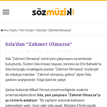
Ana Sayfa
/
Yeni Single
/
Sıla’dan “Zahmet Olmazsa”
Sıla’dan “Zahmet Olmazsa”
1 Mart 2024
Yeni Single
6,375 Görüntüleme
Sıla “Zahmet Olmazsa” isimli yeni çalışmasını sevenleriyle
buluşturdu. Sözleri Sıla imzası taşıyan, bestesi ise Efe Bahadır’la
Sıla Gençoğlu ortaklığıyla yazılan “Zahmet Olmazsa” sözleriyle
de oldukça manidar. “Zahmet olmazsa, gidiniz” diyen Sıla,
şarkının aranjesinde Tolga Şanlı ile çalıştı.
Şarkıyı kulisinde Mikail Yılmaz yönetmenliğinde sıcak bir
ortamda kliplendiren
Sıla, yeni çalışması “Zahmet Olmazsa”yı
şu sözlerle anlatıyor:
“Bir sayfanın arasında kalmasını
istemediğim şarkı. Uzun yıllar oldu yazalı. Müziğini Efe’yle yazdık,