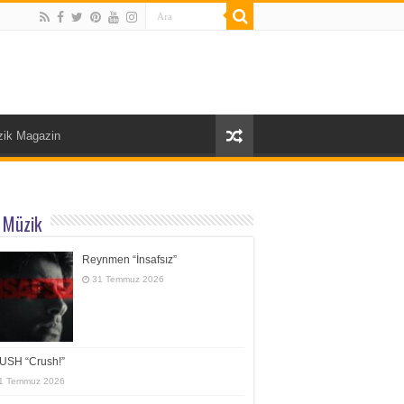
ik Magazin
 Müzik
Reynmen “İnsafsız”
31 Temmuz 2026
USH “Crush!”
1 Temmuz 2026