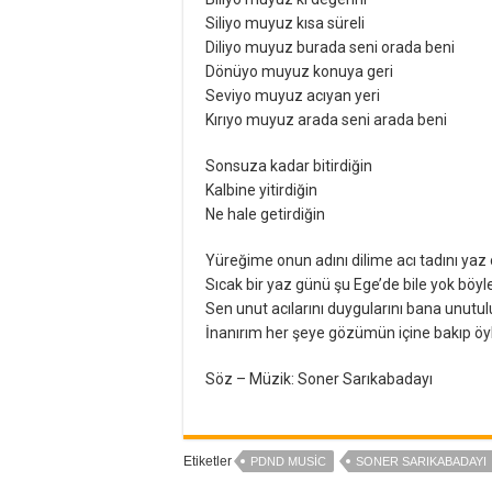
Siliyo muyuz kısa süreli
Diliyo muyuz burada seni orada beni
Dönüyo muyuz konuya geri
Seviyo muyuz acıyan yeri
Kırıyo muyuz arada seni arada beni
Sonsuza kadar bitirdiğin
Kalbine yitirdiğin
Ne hale getirdiğin
Yüreğime onun adını dilime acı tadını yaz
Sıcak bir yaz günü şu Ege’de bile yok böy
Sen unut acılarını duygularını bana unutu
İnanırım her şeye gözümün içine bakıp 
Söz – Müzik: Soner Sarıkabadayı
Etiketler
PDND MUSIC
SONER SARIKABADAYI