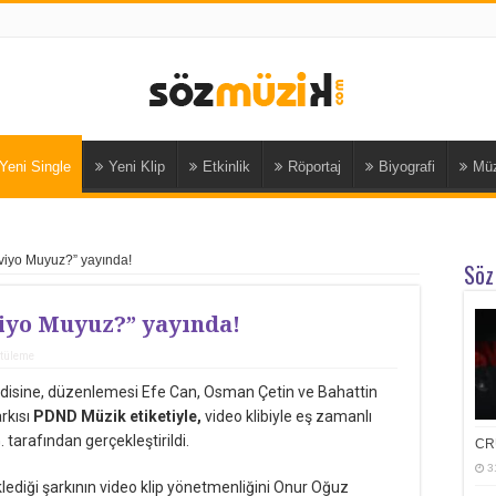
Yeni Single
Yeni Klip
Etkinlik
Röportaj
Biyografi
Müz
viyo Muyuz?” yayında!
Söz
iyo Muyuz?” yayında!
tüleme
ndisine, düzenlemesi Efe Can, Osman Çetin ve Bahattin
arkısı
PDND Müzik etiketiyle,
video klibiyle eş zamanlı
 tarafından gerçekleştirildi.
CR
3
ediği şarkının video klip yönetmenliğini Onur Oğuz