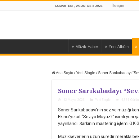
İletişim
CUMARTESI , AĞUSTOS 8 2026
Müzik Haber
Yeni Albüm
Ana Sayfa
/
Yeni Single
/
Soner Sarıkabadayı “Se
Soner Sarıkabadayı “Sev
12 Mayıs 2023
Yeni Single
4,554 Görün
Soner Sarıkabadayı’nın söz ve müziği ke
Ekinci’ye ait “Seviyo Muyuz?” isimli yeni ş
yayınlandı. Şarkının mastering işlemi G.K.G.
Müzikseverlerin uzun süredir merakla bekl