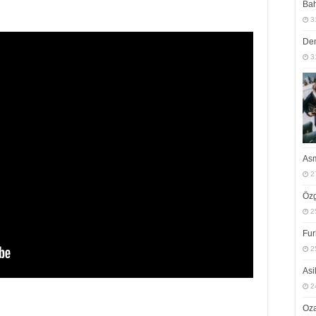
Bah
3
Dem
3
Asm
2
Öz
2
Fur
2
Asi
2
Oza