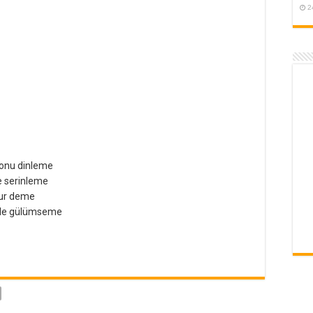
2
 onu dinleme
le serinleme
lur deme
öyle gülümseme