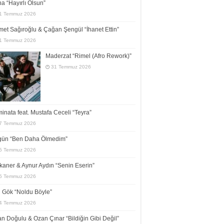
a “Hayırlı Olsun”
1 Temmuz 2026
et Sağıroğlu & Çağan Şengül “İhanet Ettin”
1 Temmuz 2026
Maderzat “Rimel (Afro Rework)”
31 Temmuz 2026
inata feat. Mustafa Ceceli “Teyra”
7 Temmuz 2026
gün “Ben Daha Ölmedim”
5 Temmuz 2026
kaner & Aynur Aydın “Senin Eserin”
5 Temmuz 2026
l Gök “Noldu Böyle”
4 Temmuz 2026
n Doğulu & Ozan Çınar “Bildiğin Gibi Değil”