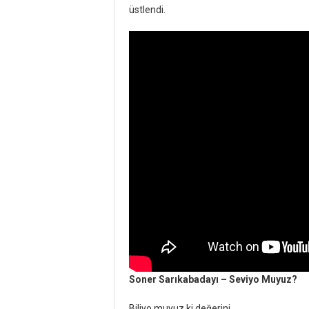
üstlendi.
Soner Sarıkabadayı – Seviyo Muyuz?
Biliyo muyuz ki değerini