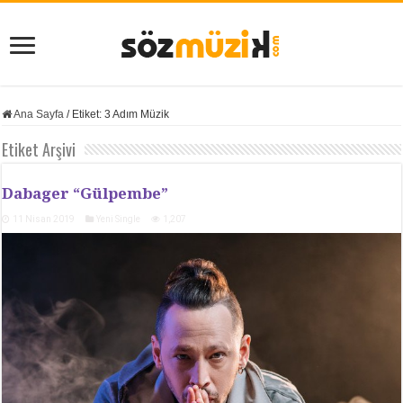
Ana Sayfa
/
Etiket:
3 Adım Müzik
Etiket Arşivi
Dabager “Gülpembe”
11 Nisan 2019
Yeni Single
1,207