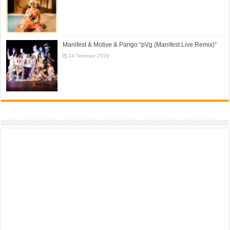
Manifest & Motive & Pango “pVg (Manifest Live Remix)”
24 Temmuz 2026