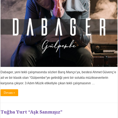
Dabager, yeni tekli çalışmasında sözleri Barış Manço’ya, bestesi Ahmet Güvenç’e
ait ve bir klasik olan “Gülpembe”ye getirdiği yeni bir solukla müzikseverlerin
karşısına çıkıyor. 3 Adım Müzik etiketiyle çıkan tekli çalışmasının …
Devam »
Tuğba Yurt “Aşk Sanmışız”