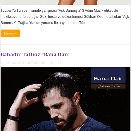
Tuğba Yurt’un yeni single çalışması “Aşk Sanmışız” 3 Adım Müzik etiketiyle
müzikseverlerle buluştu. Söz, beste ve düzenlemesi Gökhan Özen’e ait olan “Aşk
Sanmışız”, Tuğba Yurt’un yorumu ile hayat buldu. Tüm …
Devam »
Bahadır Tatlıöz “Bana Dair”
10 Nisan 2014
Yeni Albüm
1,179