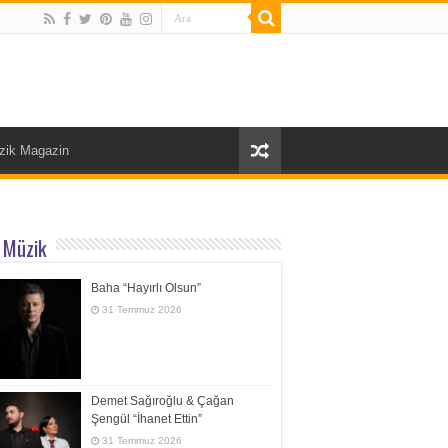
zik Magazin
 Müzik
Baha “Hayırlı Olsun”
31 Temmuz 2026
Demet Sağıroğlu & Çağan
Şengül “İhanet Ettin”
31 Temmuz 2026