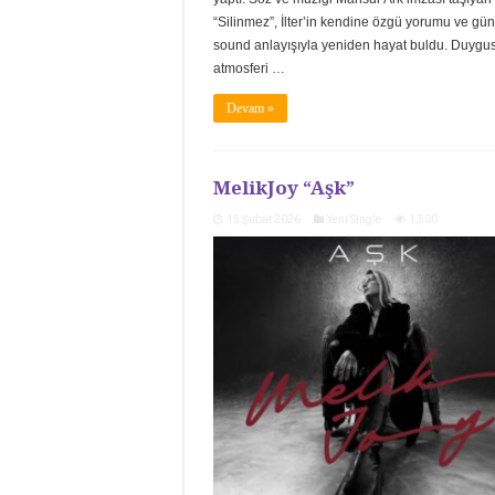
“Silinmez”, İlter’in kendine özgü yorumu ve gün
sound anlayışıyla yeniden hayat buldu. Duygu
atmosferi …
Devam »
MelikJoy “Aşk”
15 Şubat 2026
Yeni Single
1,500