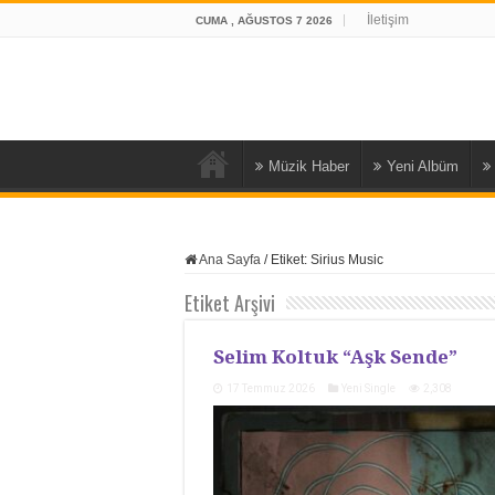
İletişim
CUMA , AĞUSTOS 7 2026
Müzik Haber
Yeni Albüm
Ana Sayfa
/
Etiket:
Sirius Music
Etiket Arşivi
Selim Koltuk “Aşk Sende”
17 Temmuz 2026
Yeni Single
2,308