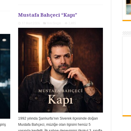
Mustafa Bahçeci “Kapı”
17 Mart 2026
Yeni Single
2,485
1992 yılında Şanlıurfa’nın Siverek ilçesinde doğan
giriş
Mustafa Bahçeci, müziğe olan ilgisini henüz 5
yaşında keşfetti. İlk sahne deneyimini ilkokul 3. sınıfta