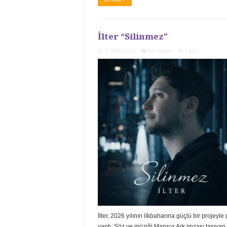
İlter “Silinmez”
15 Mart 2026
Yeni Single
3,852
İlter, 2026 yılının ilkbaharına güçlü bir projeyle 
yaptı. Söz ve müziği Mansur Ark imzası taşıyan