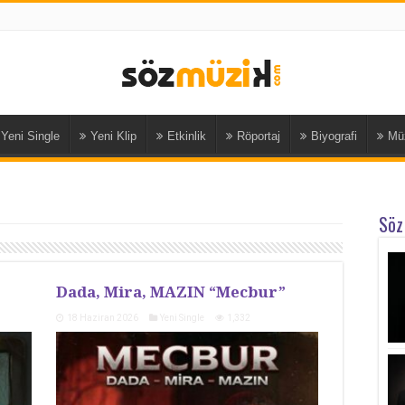
Yeni Single
Yeni Klip
Etkinlik
Röportaj
Biyografi
Mü
Söz
Dada, Mira, MAZIN “Mecbur”
18 Haziran 2026
Yeni Single
1,332