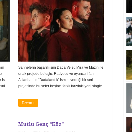
lim
Sahnelerin başarılı ismi Dada Velet, Mira ve Mazın ile
le
ortak projede buluştu. Radyocu ve oyuncu İrfan
 iş
Aslanhan’ın “Dadalandık” ismini verdiği bir seri
usal
projesinde bu sefer beşinci farklı tarzdaki yeni single
…
Devam »
Mutlu Genç “Köz”