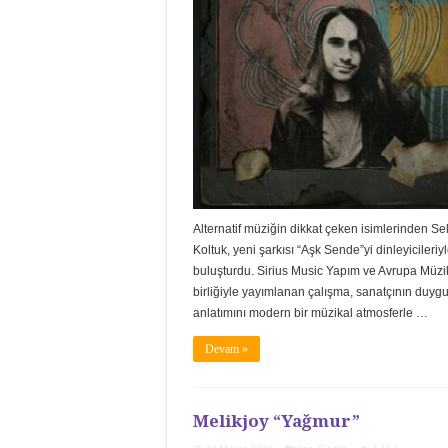
Alternatif müziğin dikkat çeken isimlerinden Se
Koltuk, yeni şarkısı “Aşk Sende”yi dinleyicileriy
buluşturdu. Sirius Music Yapım ve Avrupa Müzik
birliğiyle yayımlanan çalışma, sanatçının duyg
anlatımını modern bir müzikal atmosferle …
Devam »
Melikjoy “Yağmur”