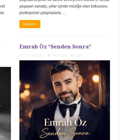
cel
yaşayan sanatçı, yıllar içinde müziğe olan tutkusunu
sal
profesyonel çalışmalarla …
Devam »
Emrah Öz “Senden Sonra”
27 Şubat 2026
Yeni Single
2,878