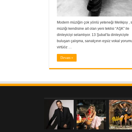
Modern müziğin çok yönlü yeteneği Melikjoy , 
müziği kendisine ait olan yeni teklisi “AŞK” ile
dinleyiciyi selamlıyor. 13 Şubat’ta dinleyiciyle
buluşan çalışma, sanatçının eşsiz vokal yorum
virtüöz …
Devam »