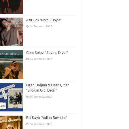
Asil Gök “Noldu Böyle”
24 Temmuz 2026
Cem Belevi “Sevme Diyor”
24 Temmuz 2026
Ozan Doğulu & Ozan Çınar
“Bildiğin Gibi Değil”
24 Temmuz 2026
Elif Kaya “Vallah Severim”
24 Temmuz 2026