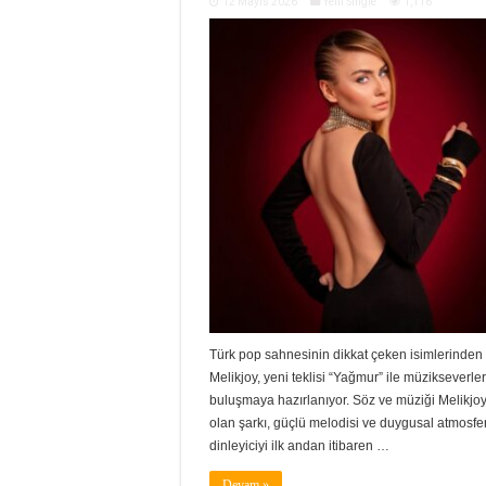
12 Mayıs 2026
Yeni Single
1,116
Türk pop sahnesinin dikkat çeken isimlerinden
Melikjoy, yeni teklisi “Yağmur” ile müzikseverler
buluşmaya hazırlanıyor. Söz ve müziği Melikjoy’
olan şarkı, güçlü melodisi ve duygusal atmosfer
dinleyiciyi ilk andan itibaren …
Devam »