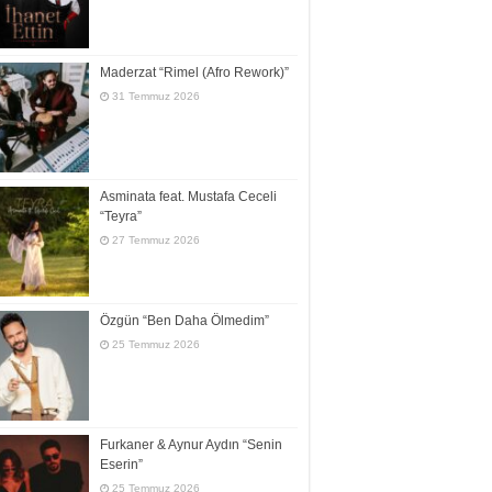
Maderzat “Rimel (Afro Rework)”
31 Temmuz 2026
Asminata feat. Mustafa Ceceli
“Teyra”
27 Temmuz 2026
Özgün “Ben Daha Ölmedim”
25 Temmuz 2026
Furkaner & Aynur Aydın “Senin
Eserin”
25 Temmuz 2026