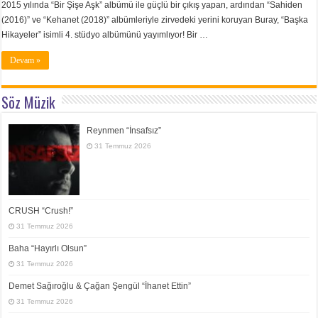
2015 yılında “Bir Şişe Aşk” albümü ile güçlü bir çıkış yapan, ardından “Sahiden
(2016)” ve “Kehanet (2018)” albümleriyle zirvedeki yerini koruyan Buray, “Başka
Hikayeler” isimli 4. stüdyo albümünü yayımlıyor! Bir …
Devam »
Söz Müzik
Reynmen “İnsafsız”
31 Temmuz 2026
CRUSH “Crush!”
31 Temmuz 2026
Baha “Hayırlı Olsun”
31 Temmuz 2026
Demet Sağıroğlu & Çağan Şengül “İhanet Ettin”
31 Temmuz 2026