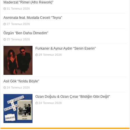
Maderzat “Rimel (Afro Rework)”
31 Temmuz 2026
Asminata feat. Mustafa Ceceli “Teyra”
27 Temmuz 2026
Özgün “Ben Daha Ölmedim”
25 Temmuz 2026
Furkaner & Aynur Aydın “Senin Eserin”
25 Temmuz 2026
Asil Gök “Noldu Böyle”
24 Temmuz 2026
Ozan Doğulu & Ozan Çınar “Bildiğin Gibi Değil”
24 Temmuz 2026