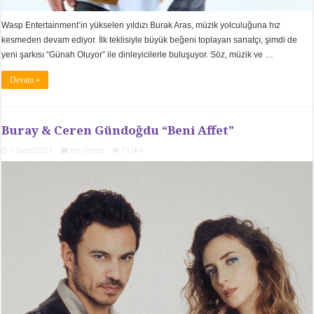
Wasp Entertainment’in yükselen yıldızı Burak Aras, müzik yolculuğuna hız
kesmeden devam ediyor. İlk teklisiyle büyük beğeni toplayan sanatçı, şimdi de
yeni şarkısı “Günah Oluyor” ile dinleyicilerle buluşuyor. Söz, müzik ve …
Devam »
Buray & Ceren Gündoğdu “Beni Affet”
1 Şubat 2023
Yeni Single
13,084