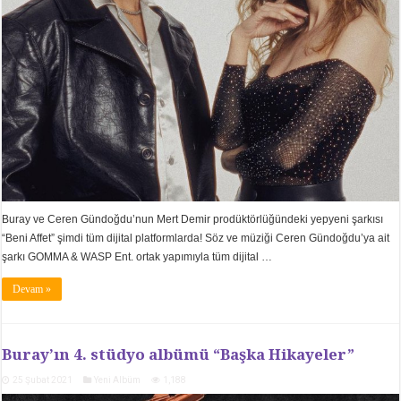
Buray ve Ceren Gündoğdu’nun Mert Demir prodüktörlüğündeki yepyeni şarkısı
“Beni Affet” şimdi tüm dijital platformlarda! Söz ve müziği Ceren Gündoğdu’ya ait
şarkı GOMMA & WASP Ent. ortak yapımıyla tüm dijital …
Devam »
Buray’ın 4. stüdyo albümü “Başka Hikayeler”
25 Şubat 2021
Yeni Albüm
1,188