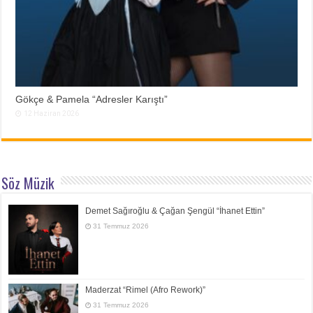
Gökçe & Pamela “Adresler Karıştı”
12 Haziran 2026
Söz Müzik
Demet Sağıroğlu & Çağan Şengül “İhanet Ettin”
31 Temmuz 2026
Maderzat “Rimel (Afro Rework)”
31 Temmuz 2026