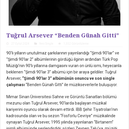
Tuğrul Arsever “Benden Günah Gitti”
27 Eylül 2024
Yeni Single
1,552 Görüntüleme
90’lı yılların unutulmaz şarkılarının yayınlandığı “Şimdi 90’lar” ve
“Şimdi 90’lar 2” albümlerinin gördüğü ilginin ardından Türk Pop
Müziği’nin 90’lı yıllarına damgasını vuran on ünlü ismi, heyecanla
beklenen “Şimdi 90’lar 3” albümü için bir araya geldiler. Tuğrul
Arsever,
“Şimdi 90’lar 3” albümünün onuncu ve son single
çalışması
“Benden Günah Gitti” ile müzikseverlerle buluşuyor.
Mimar Sinan Üniversitesi Sahne ve Görüntü Sanatları bölümü
mezunu olan Tuğrul Arsever, 90’larda başlayan müzikal
kariyerini oyuncu olarak devam ettirdi. İBB Şehir Tiyatroları’nın
kadrosunda olan ve bu sezon “Fosforlu Cevriye” müzikalinde
oynayan Tuğrul Arsever, 1995 yılında yayınlanan “Birtanem”
isimli albümünde seslendirdiği; sözleri Zeynep Talu’ya, müziği