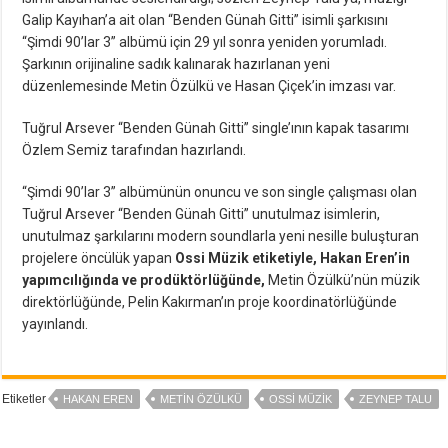
Galip Kayıhan’a ait olan “Benden Günah Gitti” isimli şarkısını
“Şimdi 90’lar 3” albümü için 29 yıl sonra yeniden yorumladı.
Şarkının orijinaline sadık kalınarak hazırlanan yeni
düzenlemesinde Metin Özülkü ve Hasan Çiçek’in imzası var.
Tuğrul Arsever “Benden Günah Gitti” single’ının kapak tasarımı
Özlem Semiz tarafından hazırlandı.
“Şimdi 90’lar 3” albümünün onuncu ve son single çalışması olan
Tuğrul Arsever “Benden Günah Gitti” unutulmaz isimlerin,
unutulmaz şarkılarını modern soundlarla yeni nesille buluşturan
projelere öncülük yapan
Ossi Müzik etiketiyle, Hakan Eren’in
yapımcılığında ve prodüktörlüğünde,
Metin Özülkü’nün müzik
direktörlüğünde, Pelin Kakırman’ın proje koordinatörlüğünde
yayınlandı.
Etiketler
HAKAN EREN
METIN ÖZÜLKÜ
OSSI MÜZIK
ZEYNEP TALU