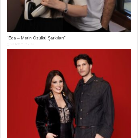
“Eda – Metin Özülkü Şarkıları”
23 Temmuz 2026