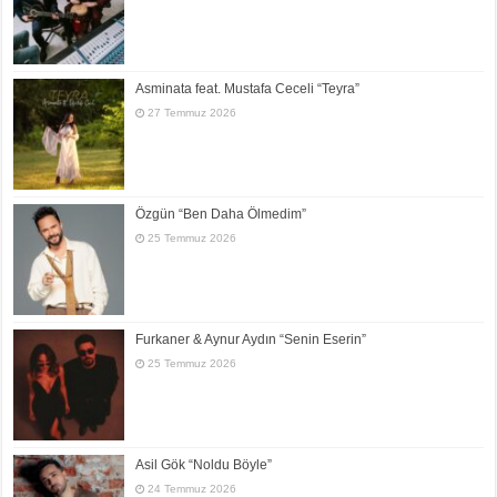
Asminata feat. Mustafa Ceceli “Teyra”
27 Temmuz 2026
Özgün “Ben Daha Ölmedim”
25 Temmuz 2026
Furkaner & Aynur Aydın “Senin Eserin”
25 Temmuz 2026
Asil Gök “Noldu Böyle”
24 Temmuz 2026