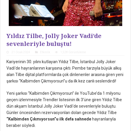
Yıldız Tilbe, Jolly Joker Vadi’de
sevenleriyle buluştu!
21 Ocak 2024
Etkinlik
1,528 Görüntüleme
Kariyerinin 30. yılını kutlayan Yıldız Tilbe, İstanbul Jolly Joker
Vadi’de hayranlarının karşısına çıktı. Pembe tarzıyla büyük alkış
alan Tilbe dijital platformlarda çok dinlenenler arasına giren yeni
şarkısı “Kalbimden Çıkmıyorsun”u da ilk kez canlı seslendirdi!
Yeni şarkısı “Kalbimden Çıkmıyorsun” ile YouTube’da 1 milyonu
geçen izlenmesiyle Trendler listesinin ilk 3’üne giren Yıldız Tilbe
dün akşam İstanbul Jolly Joker Vadi’de sevenleriyle buluştu.
Günler öncesinden rezervasyonları dolan gecede Yıldız Tilbe
“Kalbimden Çıkmıyorsun”u ilk defa sahnede
hayranlarıyla
beraber söyledi.