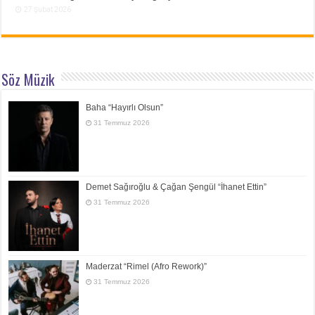
27 Şubat 2026
Söz Müzik
Baha “Hayırlı Olsun”
31 Temmuz 2026
Demet Sağıroğlu & Çağan Şengül “İhanet Ettin”
31 Temmuz 2026
Maderzat “Rimel (Afro Rework)”
31 Temmuz 2026