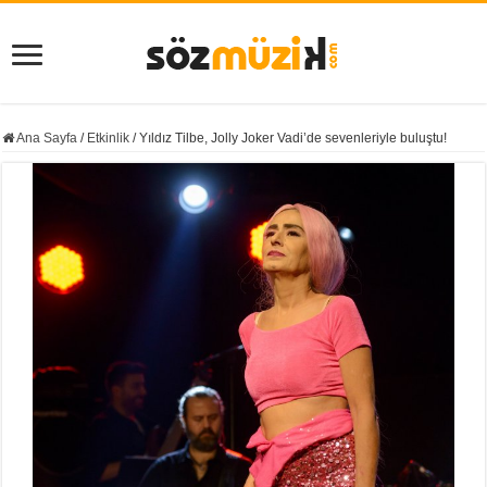
Ana Sayfa
/
Etkinlik
/
Yıldız Tilbe, Jolly Joker Vadi’de sevenleriyle buluştu!