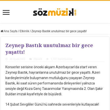
Ana Sayfa
/
Etkinlik
/
Zeynep Bastık unutulmaz bir gece yaşattı!
Zeynep Bastık unutulmaz bir gece
yaşattı!
24 Ocak 2023
Etkinlik
1,137 Görüntüleme
Konserler serisine önceki akşam Azerbaycan’da start veren
Zeynep Bastık, hayranlarına unutulmaz bir gece yaşattı. Azeri
kardeşlerimizle buluşmanın mutluluğunu yaşayan Zeynep
Bastık, iki saat süren performansında dinleyenleri yalnızca
sesiyle değil Koza Genç Tasarımcılar Yarışmasında 2. Olan Şakir
Buldan imzalı kıyafetiyle de büyüledi.
14 Şubat Sevgililer Günü’nü sahnede sevenleriyle kutlayacak!