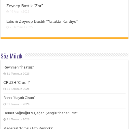
Zeynep Bastık “Zor”
19 Aralık 2025
Edis & Zeynep Bastık “Yatakta Kardiyo”
25 Temmuz 2025
Söz Müzik
Reynmen “İnsafsız”
31 Temmuz 2026
CRUSH “Crush!”
31 Temmuz 2026
Baha “Hayırlı Olsun”
31 Temmuz 2026
Demet Sağıroğlu & Çağan Şengül “İhanet Ettin”
31 Temmuz 2026
Maderzat “Rimel (Afro Rework)”