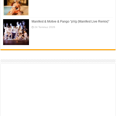
Manifest & Motive & Pango “pVg (Manifest Live Remix)”
24 Temmuz 2026