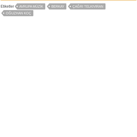
Etiketler
AVRUPA MÜZIK
BERKAY
ÇAĞRI TELKIVIRAN
OĞUZHAN KOÇ