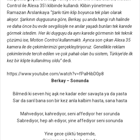
Control ile Alexa 35’i klibinde kullandı. Klibin yönetmeni
Ramazan Arslankaya
“Şarkı tüm klip boyunca tek plan olarak
akıyor. Şarkının duygusuna göre, Berkay, şu anda hangi ruh halinde
ve daha önce bu evde sevgilisiyle ne anılar yaşadı bunları tek karede
görmek istedim. Her iki duyguyu da aynı karede görmenin tek teknik
çözümü ise, Motion Control kullanmaktı. Ayrıca son çıkan Alexa 35
kamera ile de çekimlerimizi gerçekleştiriyoruz. Genellikle reklam
çekimlerinde tercih edilen ve çok pahalı olan bu sistem, Türkiye’de ilk
kez bir klipte kullanılmış oldu”
dedi.
https://www.youtube.com/watch?v=fPaIHibD0p8
Berkay – Sonunda
Bilmedi ki seven hiç aşk ne kadar eder savaşta ya da yasta
Sar da sarıl bana son bir kez anla kalbim hasta, sana hasta
Mahvediyor, kahrediyor, seni affediyor her sorunda
Sabrediyor, hep ah ediyor, yine affediyor seni sonunda
Yine gece çöktü tepemde,