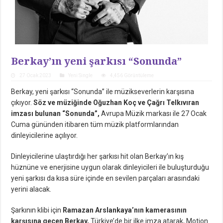
Berkay’ın yeni şarkısı “Sonunda”
27 Ocak 2023
Yeni Single
4,456 Görüntüleme
Berkay, yeni şarkısı “Sonunda” ile müzikseverlerin karşısına
çıkıyor.
Söz ve müziğinde Oğuzhan Koç ve Çağrı Telkıvıran
imzası bulunan “Sonunda”,
Avrupa Müzik markası ile 27 Ocak
Cuma gününden itibaren tüm müzik platformlarından
dinleyicilerine açılıyor.
Dinleyicilerine ulaştırdığı her şarkısı hit olan Berkay’ın kış
hüznüne ve enerjisine uygun olarak dinleyicileri ile buluşturduğu
yeni şarkısı da kısa süre içinde en sevilen parçaları arasındaki
yerini alacak.
Şarkının klibi için
Ramazan Arslankaya’nın kamerasının
karşısına geçen Berkay,
Türkiye’de bir ilke imza atarak, Motion