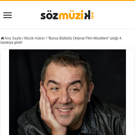
Ana Sayfa
/
Müzik Haber
/
“Bursa Bülbülü Orijinal Film Müzikleri” plağı 4.
baskıya girdi!