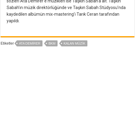
sözleri Ata Demirer’e müzikleri ise Taşkın Sabah’a ait. Taşkın
Sabah’ın müzik direktörlüğünde ve Taşkın Sabah Stüdyosu’nda
kaydedilen albümün mix-mastering’i Tarık Ceran tarafından
yapıldı.
Etiketler
ATA DEMIRER
BKM
KALAN MÜZIK