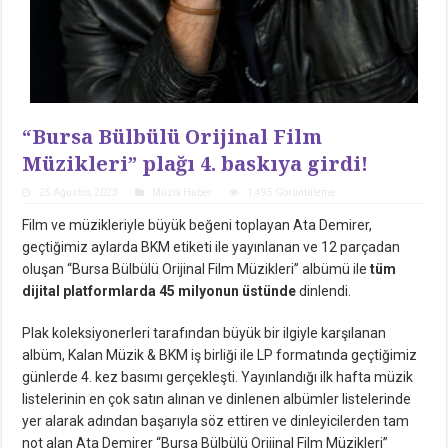
“Bursa Bülbülü Orijinal Film
Müzikleri” plağı 4. baskıya girdi!
25 Ağustos 2023
Müzik Haber
1,495 Görüntüleme
Film ve müzikleriyle büyük beğeni toplayan Ata Demirer,
geçtiğimiz aylarda BKM etiketi ile yayınlanan ve 12 parçadan
oluşan “Bursa Bülbülü Orijinal Film Müzikleri” albümü ile
tüm
dijital platformlarda 45 milyonun üstünde
dinlendi.
Plak koleksiyonerleri tarafından büyük bir ilgiyle karşılanan
albüm, Kalan Müzik & BKM iş birliği ile LP formatında geçtiğimiz
günlerde 4. kez basımı gerçekleşti. Yayınlandığı ilk hafta müzik
listelerinin en çok satın alınan ve dinlenen albümler listelerinde
yer alarak adından başarıyla söz ettiren ve dinleyicilerden tam
not alan Ata Demirer “Bursa Bülbülü Orijinal Film Müzikleri”