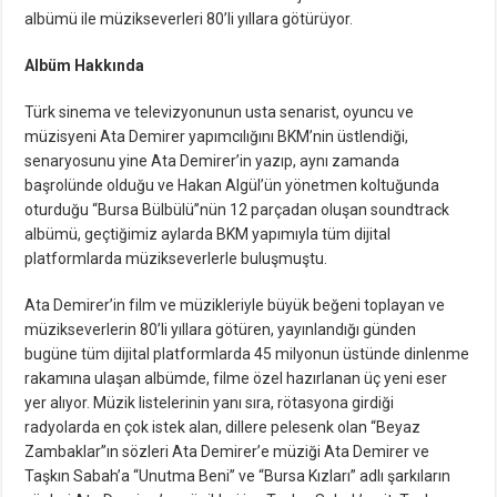
albümü ile müzikseverleri 80’li yıllara götürüyor.
Albüm Hakkında
Türk sinema ve televizyonunun usta senarist, oyuncu ve
müzisyeni Ata Demirer yapımcılığını BKM’nin üstlendiği,
senaryosunu yine Ata Demirer’in yazıp, aynı zamanda
başrolünde olduğu ve Hakan Algül’ün yönetmen koltuğunda
oturduğu “Bursa Bülbülü”nün 12 parçadan oluşan soundtrack
albümü, geçtiğimiz aylarda BKM yapımıyla tüm dijital
platformlarda müzikseverlerle buluşmuştu.
Ata Demirer’in film ve müzikleriyle büyük beğeni toplayan ve
müzikseverlerin 80’li yıllara götüren, yayınlandığı günden
bugüne tüm dijital platformlarda 45 milyonun üstünde dinlenme
rakamına ulaşan albümde, filme özel hazırlanan üç yeni eser
yer alıyor. Müzik listelerinin yanı sıra, rötasyona girdiği
radyolarda en çok istek alan, dillere pelesenk olan “Beyaz
Zambaklar”ın sözleri Ata Demirer’e müziği Ata Demirer ve
Taşkın Sabah’a “Unutma Beni” ve “Bursa Kızları” adlı şarkıların