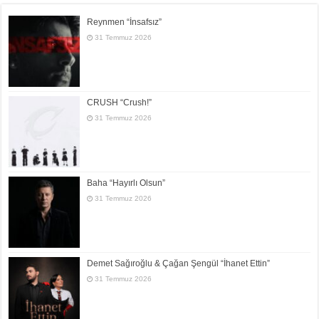
Reynmen “İnsafsız”
31 Temmuz 2026
CRUSH “Crush!”
31 Temmuz 2026
Baha “Hayırlı Olsun”
31 Temmuz 2026
Demet Sağıroğlu & Çağan Şengül “İhanet Ettin”
31 Temmuz 2026