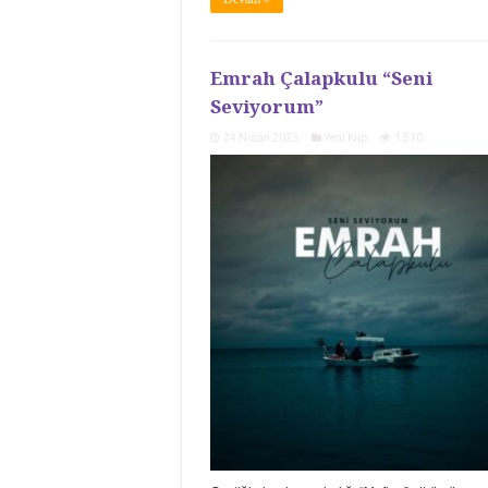
Emrah Çalapkulu “Seni
Seviyorum”
24 Nisan 2023
Yeni Klip
1,510