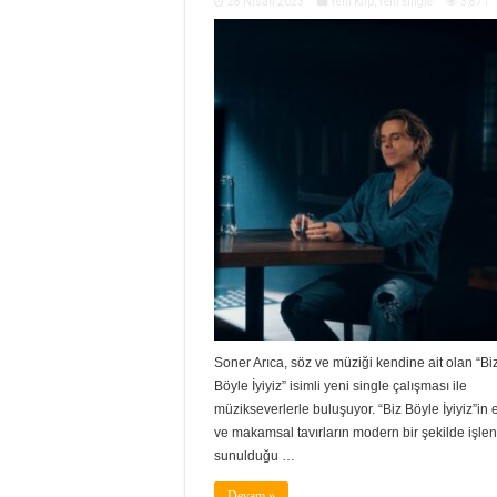
28 Nisan 2023
Yeni Klip
,
Yeni Single
3,871
Soner Arıca, söz ve müziği kendine ait olan “Bi
Böyle İyiyiz” isimli yeni single çalışması ile
müzikseverlerle buluşuyor. “Biz Böyle İyiyiz”in 
ve makamsal tavırların modern bir şekilde işle
sunulduğu …
Devam »