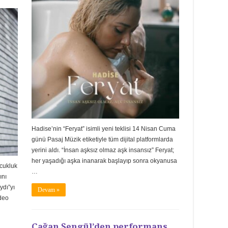
Hadise’nin “Feryat” isimli yeni teklisi 14 Nisan Cuma
günü Pasaj Müzik etiketiyle tüm dijital platformlarda
yerini aldı. “İnsan aşksız olmaz aşk insansız” Feryat;
her yaşadığı aşka inanarak başlayıp sonra okyanusa
ocukluk
…
ını
ydı”yı
Devam »
ideo
Çağan Şengül’den performans