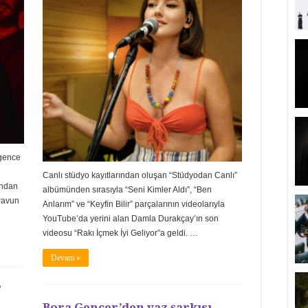
igence
Canlı stüdyo kayıtlarından oluşan “Stüdyodan Canlı”
ından
albümünden sırasıyla “Seni Kimler Aldı”, “Ben
iravun
Anlarım” ve “Keyfin Bilir” parçalarının videolarıyla
YouTube’da yerini alan Damla Durakçay’ın son
videosu “Rakı İçmek İyi Geliyor”a geldi. …
Devam »
”
Bora Gencer’den yaz şarkısı