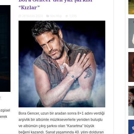
“Kızlar”
28 Nisan 2023
Yeni Klip
1,595
z
ezgisel
Bora Gencer, uzun bir aradan sonra 8+1 adını verdiği
nerek
arşivlik bir albümle müzikseverlerle yeniden buluştu
ve albümün çıkış şarkısı olan “Karartma” büyük
beğeni kazandı. Sanat yaşamında 40. yılını dolduran