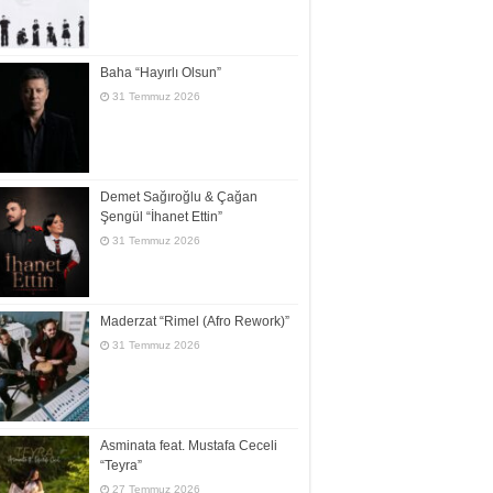
Baha “Hayırlı Olsun”
31 Temmuz 2026
Demet Sağıroğlu & Çağan
Şengül “İhanet Ettin”
31 Temmuz 2026
Maderzat “Rimel (Afro Rework)”
31 Temmuz 2026
Asminata feat. Mustafa Ceceli
“Teyra”
27 Temmuz 2026