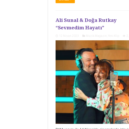
Ali Sunal & Doğa Rutkay
“Sevmedim Hayatı”
12 Nisan 2023
Müzik Magazin
,
Yeni Klip
2