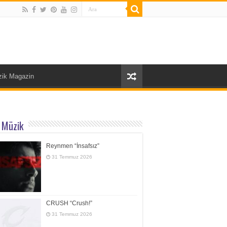
ik Magazin
 Müzik
Reynmen “İnsafsız”
31 Temmuz 2026
CRUSH “Crush!”
31 Temmuz 2026