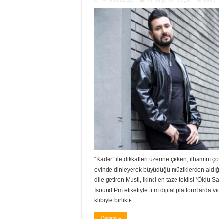
14 Nisan 2023
Yeni Klip
,
Yeni Single
1,442
“Kader” ile dikkatleri üzerine çeken, ilhamını ç
evinde dinleyerek büyüdüğü müziklerden aldığ
dile getiren Musti, ikinci en taze teklisi “Öldü Sa
Isound Pm etiketiyle tüm dijital platformlarda v
klibiyle birlikte …
Devam »