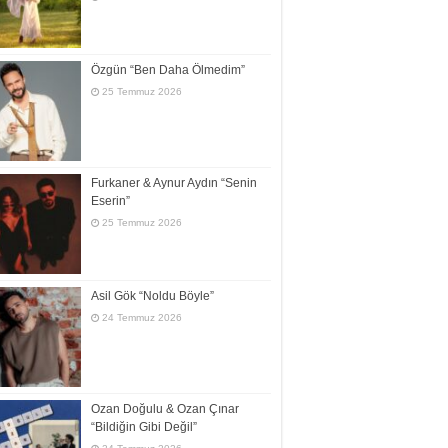
Özgün “Ben Daha Ölmedim”
25 Temmuz 2026
Furkaner & Aynur Aydın “Senin
Eserin”
25 Temmuz 2026
Asil Gök “Noldu Böyle”
24 Temmuz 2026
Ozan Doğulu & Ozan Çınar
“Bildiğin Gibi Değil”