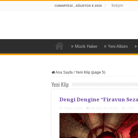
İletişim
CUMARTESI , AĞUSTOS 8 2026
Müzik Haber
Yeni Albüm
Ana Sayfa
/
Yeni Klip (page 5)
Yeni Klip
Dengi Dengine “Firavun Sez
3 Mayıs 2023
Yeni Klip
,
Yeni Single
1,252