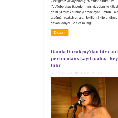
Geçtiğimiz yıl yayınladığı “Meftun” albümü ve
YouTube akustik performans videoları ile kitles
daim iyi müzik sunmayı amaçlayan Emrah Çala
albümün reaksiyon alan teklilerini kliplendirm
devam ediyor. Söz ve müziği …
Devam »
Damla Durakçay’dan bir canl
performans kaydı daha: “Key
Bilir”
17 Nisan 2023
Yeni Klip
1,231