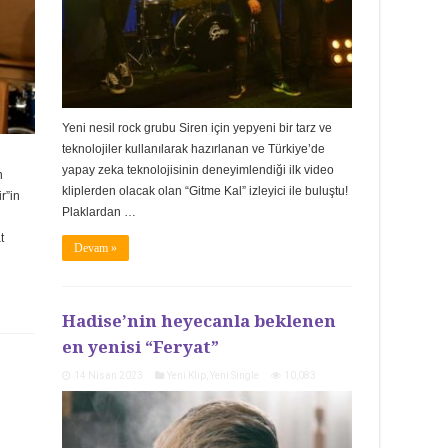
Yeni nesil rock grubu Siren için yepyeni bir tarz ve
teknolojiler kullanılarak hazırlanan ve Türkiye’de
yapay zeka teknolojisinin deneyimlendiği ilk video
n
kliplerden olacak olan “Gitme Kal” izleyici ile buluştu!
r”in
Plaklardan …
t
Devam »
Hadise’nin heyecanla beklenen
en yenisi “Feryat”
14 Nisan 2023
Yeni Klip
,
Yeni Single
10,083