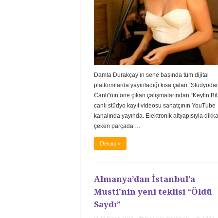
Damla Durakçay’ın sene başında tüm dijital
platformlarda yayınladığı kısa çaları “Stüdyoda
Canlı”nın öne çıkan çalışmalarından “Keyfin Bili
canlı stüdyo kayıt videosu sanatçının YouTube
kanalında yayında. Elektronik altyapısıyla dikka
çeken parçada …
Devam »
Almanya’dan İstanbul’a
Musti’nin yeni teklisi “Öldü
Saydı”