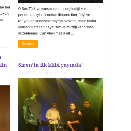
ine her
O Ses Türkiye yarışmasında sergilediği vokal
pkulu,
performansıyla ilk andan itibaren tüm jüriyi ve
eye
izleyenleri kendisine hayran bırakan, finale kadar
yarışan Mert Yenihayat söz ve müziği kendisine,
düzenlemesi Can Atayılmaz’a ait …
Devam »
ı
fin
Siren’in ilk klibi yayında!
17 Nisan 2023
Yeni Klip
2,851