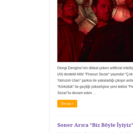
Dengi Dengine’nin dikkat çeken artificial intell
(AI) destekli klibi “Firavun Sezar” yayında! “Çok
Yalnızım Ulan” şarkısı ile yakaladığı çıkışın ard
“Körkütük” ile geçtiği yükselişine yeni teklisi “F
Sezar”la devam eden …
Devam »
Soner Arıca “Biz Böyle İyiyiz