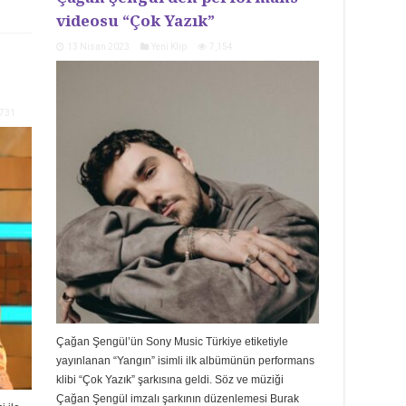
videosu “Çok Yazık”
13 Nisan 2023
Yeni Klip
7,154
,731
Çağan Şengül’ün Sony Music Türkiye etiketiyle
yayınlanan “Yangın” isimli ilk albümünün performans
klibi “Çok Yazık” şarkısına geldi. Söz ve müziği
Çağan Şengül imzalı şarkının düzenlemesi Burak