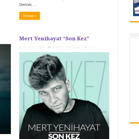
Gencer, …
Devam »
Mert Yenihayat “Son Kez”
20 Nisan 2023
Yeni Klip
,
Yeni Single
3,119