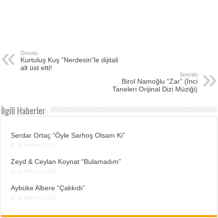
Önceki
Kurtuluş Kuş “Nerdesin”le dijitali
alt üst etti!
Sonraki
Birol Namoğlu “Zar” (İnci
Taneleri Orijinal Dizi Müziği)
İlgili Haberler
Serdar Ortaç “Öyle Sarhoş Olsam Ki”
18 Temmuz 2026
Zeyd & Ceylan Koynat “Bulamadım”
16 Temmuz 2026
Aybüke Albere “Çakkıdı”
14 Temmuz 2026