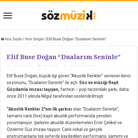
Ana Sayfa
/
Yeni Single
/
Elif Buse Doğan “Dualarım Seninle”
Elif Buse Doğan “Dualarım Seninle”
16 Şubat 2026
Yeni Single
3,006 Görüntüleme
Elif Buse Doğan, büyük ilgi gören “Akustik Renkler” serisinin ikinci
sezonunu, “Dualarım Seninle” ile açtı.
Söz ve müziği Reşit
Gözdamla imzası taşıyan,
fantezi – pop tarzındaki şarkı, daha
önce 2011 yılında Nilgül tarafından seslendirilmişti.
“Akustik Renkler 2″nin ilk şarkısı
olan “Dualarım Seninle”,
tamamı canlı (live) kayıt akustik performansla yeniden
yorumlanıyor. Şarkının akustik düzenlemeleri Emir Çelikel ve
Özdemir Güz imzası taşıyor. Canlı vokal ve gerçek
enstrümanlarla tek seferde kaydedilen performans, samimi ve