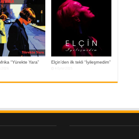
frika “Yürekte Yara”
Elçin’den ilk tekli “İyileşmedim”
k 2026
4 Eylül 2025