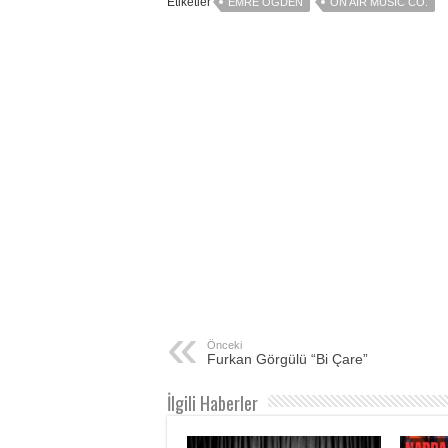
Etiketler
EMRE OGDEN
ON AIR MUSIC CO.
Önceki
Furkan Görgülü “Bi Çare”
İlgili Haberler