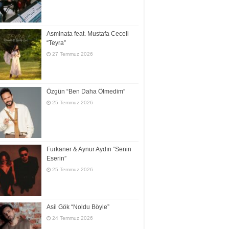
Asminata feat. Mustafa Ceceli
“Teyra”
27 Temmuz 2026
Özgün “Ben Daha Ölmedim”
25 Temmuz 2026
Furkaner & Aynur Aydın “Senin
Eserin”
25 Temmuz 2026
Asil Gök “Noldu Böyle”
24 Temmuz 2026