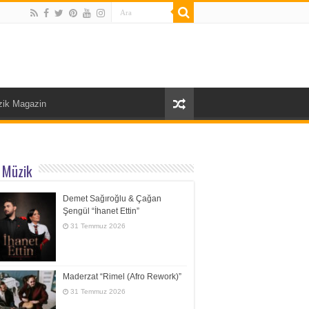
ik Magazin
 Müzik
Demet Sağıroğlu & Çağan
Şengül “İhanet Ettin”
31 Temmuz 2026
Maderzat “Rimel (Afro Rework)”
31 Temmuz 2026