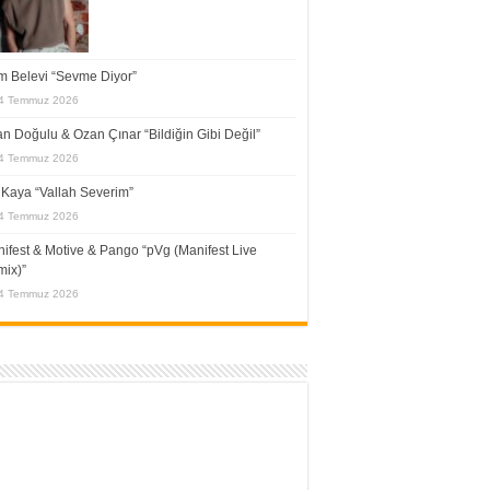
 Belevi “Sevme Diyor”
4 Temmuz 2026
n Doğulu & Ozan Çınar “Bildiğin Gibi Değil”
4 Temmuz 2026
f Kaya “Vallah Severim”
4 Temmuz 2026
ifest & Motive & Pango “pVg (Manifest Live
ix)”
4 Temmuz 2026