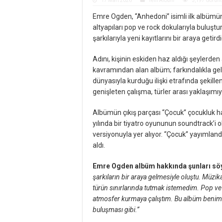
17 Mart 2026
Yeni Albüm
3,197 Görün
Emre Ogden, “Anhedoni” isimli ilk albüm
altyapıları pop ve rock dokularıyla buluş
şarkılarıyla yeni kayıtlarını bir araya getir
Adını, kişinin eskiden haz aldığı şeylerd
kavramından alan albüm; farkındalıkla gelen
dünyasıyla kurduğu ilişki etrafında şekillen
genişleten çalışma, türler arası yaklaşımıy
Albümün çıkış parçası “Çocuk” çocukluk haf
yılında bir tiyatro oyununun soundtrack’
versiyonuyla yer alıyor. “Çocuk” yayımland
aldı.
Emre Ogden albüm hakkında şunları söy
şarkıların bir araya gelmesiyle oluştu. Müzika
türün sınırlarında tutmak istemedim. Pop ve
atmosfer kurmaya çalıştım. Bu albüm benim 
buluşması gibi.”