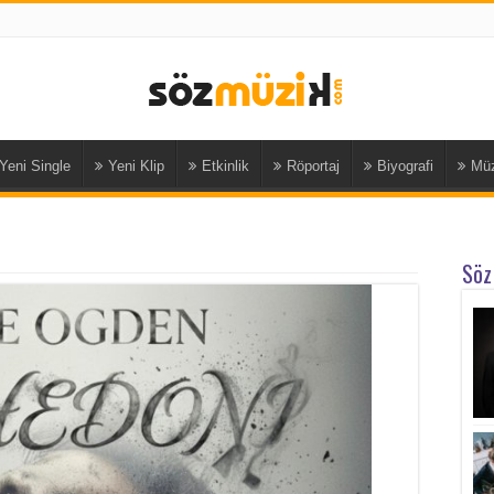
Yeni Single
Yeni Klip
Etkinlik
Röportaj
Biyografi
Müz
Söz