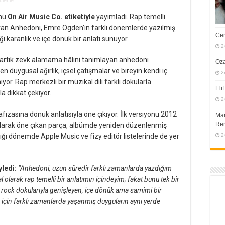
tüleme
ünü
On Air Music Co. etiketiyle
yayımladı. Rap temelli
turan Anhedoni, Emre Ogden’in farklı dönemlerde yazılmış
Cem
diği karanlık ve içe dönük bir anlatı sunuyor.
2
en artık zevk alamama hâlini tanımlayan anhedoni
Oza
 duygusal ağırlık, içsel çatışmalar ve bireyin kendi iç
2
iyor. Rap merkezli bir müzikal dili farklı dokularla
Eli
la dikkat çekiyor.
2
ızasına dönük anlatısıyla öne çıkıyor. İlk versiyonu 2012
Man
Rem
i olarak öne çıkan parça, albümde yeniden düzenlenmiş
ığı dönemde Apple Music ve fizy editör listelerinde de yer
2
ledi:
“Anhedoni, uzun süredir farklı zamanlarda yazdığım
l olarak rap temelli bir anlatımın içindeyim; fakat bunu tek bir
 rock dokularıyla genişleyen, içe dönük ama samimi bir
için farklı zamanlarda yaşanmış duyguların aynı yerde