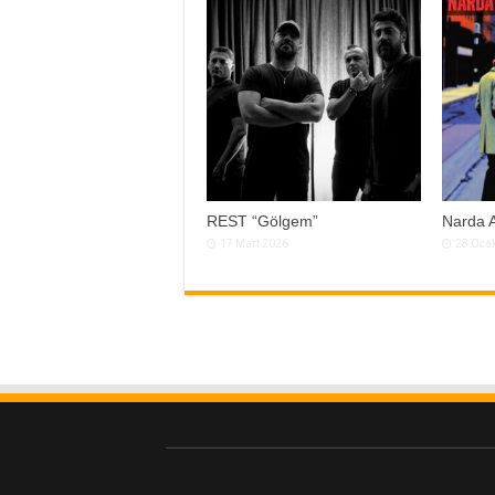
REST “Gölgem”
Narda A
17 Mart 2026
28 Oca