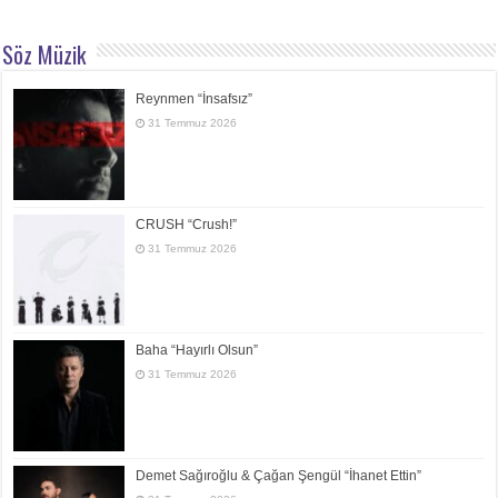
Söz Müzik
Reynmen “İnsafsız”
31 Temmuz 2026
CRUSH “Crush!”
31 Temmuz 2026
Baha “Hayırlı Olsun”
31 Temmuz 2026
Demet Sağıroğlu & Çağan Şengül “İhanet Ettin”