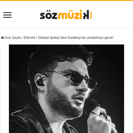
Ana Sayfa
/
Etkinlik
/
Göksel İpekçi’den Kadıköy’de unutulmaz gece!