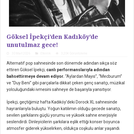
Göksel İpekçi’den Kadıköy’de
unutulmaz gece!
30 Mart 2026
Etkinlik
3,204 Görüntüleme
Alternatif pop sahnesinde son dönemde adından sıkça söz
ettiren Göksel İpekçi,
canlı performanslarıyla adından
bahsettirmeye devam ediyor.
“Aylardan Mayıs”, “Mecburum”
ve “Duy Beni” gibi parçalarla dikkat çeken genç sanatçı, müzikal
yolculuğundaki ivmesini sahneye de başarıyla yansıtıyor.
İpekçi, geçtiğimiz hafta Kadıköy’deki Dorock XL sahnesinde
hayranlarıyla buluştu. Yoğun katılımın olduğu gecede sanatçı,
sevilen şarkılarını güçlü yorumu ve yüksek sahne enerjisiyle
seslendirdi. Dinleyicilerin şarkılara eşlik ettiği konser boyunca
atmosfer giderek yükselirken, oldukça coşkulu anlar yaşandı.