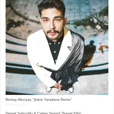
Berkay Altunyay “Şükür Yaradana Remix”
7 Ağustos 2026
Demet Sağıroğlu & Çağan Şengül “İhanet Ettin”