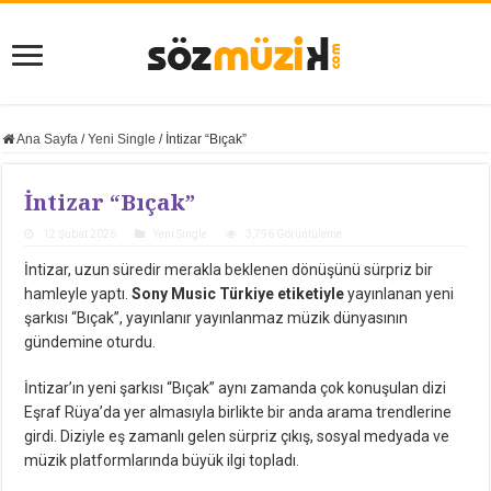
Ana Sayfa
/
Yeni Single
/
İntizar “Bıçak”
İntizar “Bıçak”
12 Şubat 2026
Yeni Single
3,796 Görüntüleme
İntizar, uzun süredir merakla beklenen dönüşünü sürpriz bir
hamleyle yaptı.
Sony Music Türkiye etiketiyle
yayınlanan yeni
şarkısı “Bıçak”, yayınlanır yayınlanmaz müzik dünyasının
gündemine oturdu.
İntizar’ın yeni şarkısı “Bıçak” aynı zamanda çok konuşulan dizi
Eşraf Rüya’da yer almasıyla birlikte bir anda arama trendlerine
girdi. Diziyle eş zamanlı gelen sürpriz çıkış, sosyal medyada ve
müzik platformlarında büyük ilgi topladı.