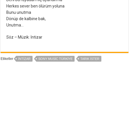
Herkes sever ben ölürüm yoluna
Bunu unutma
Dönüp de kalbine bak,
Unutma…
Söz – Müzik: İntizar
Etiketler
İNTIZAR
SONY MUSIC TÜRKIYE
TARIK İSTER