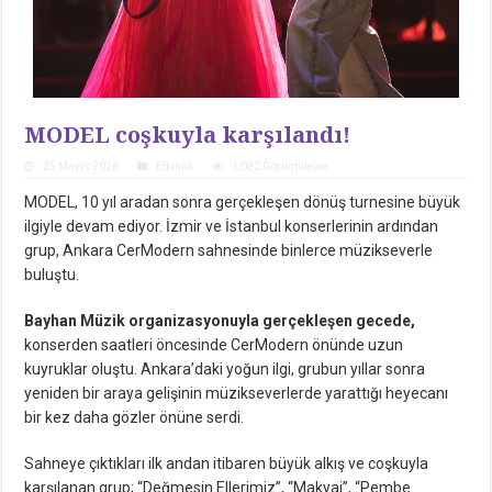
MODEL coşkuyla karşılandı!
25 Mayıs 2026
Etkinlik
1,082 Görüntüleme
MODEL, 10 yıl aradan sonra gerçekleşen dönüş turnesine büyük
ilgiyle devam ediyor. İzmir ve İstanbul konserlerinin ardından
grup, Ankara CerModern sahnesinde binlerce müzikseverle
buluştu.
Bayhan Müzik organizasyonuyla gerçekleşen gecede,
konserden saatleri öncesinde CerModern önünde uzun
kuyruklar oluştu. Ankara’daki yoğun ilgi, grubun yıllar sonra
yeniden bir araya gelişinin müzikseverlerde yarattığı heyecanı
bir kez daha gözler önüne serdi.
Sahneye çıktıkları ilk andan itibaren büyük alkış ve coşkuyla
karşılanan grup; “Değmesin Ellerimiz”, “Makyaj”, “Pembe