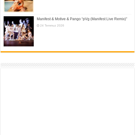
Manifest & Motive & Pango “pVg (Manifest Live Remix)”
24 Temmuz 2026