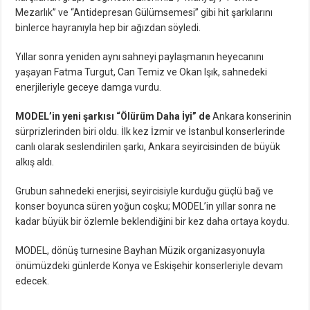
Mezarlık” ve “Antidepresan Gülümsemesi” gibi hit şarkılarını
binlerce hayranıyla hep bir ağızdan söyledi.
Yıllar sonra yeniden aynı sahneyi paylaşmanın heyecanını
yaşayan Fatma Turgut, Can Temiz ve Okan Işık, sahnedeki
enerjileriyle geceye damga vurdu.
MODEL’in yeni şarkısı “Ölürüm Daha İyi” de
Ankara konserinin
sürprizlerinden biri oldu. İlk kez İzmir ve İstanbul konserlerinde
canlı olarak seslendirilen şarkı, Ankara seyircisinden de büyük
alkış aldı.
Grubun sahnedeki enerjisi, seyircisiyle kurduğu güçlü bağ ve
konser boyunca süren yoğun coşku; MODEL’in yıllar sonra ne
kadar büyük bir özlemle beklendiğini bir kez daha ortaya koydu.
MODEL, dönüş turnesine Bayhan Müzik organizasyonuyla
önümüzdeki günlerde Konya ve Eskişehir konserleriyle devam
edecek.