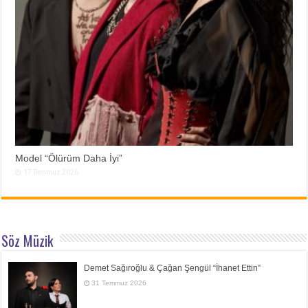
Model “Ölürüm Daha İyi”
17 Temmuz 2026
Söz Müzik
Demet Sağıroğlu & Çağan Şengül “İhanet Ettin”
31 Temmuz 2026