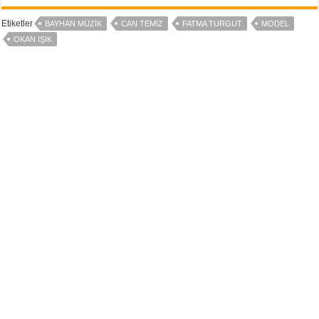
Etiketler
BAYHAN MÜZIK
CAN TEMIZ
FATMA TURGUT
MODEL
OKAN IŞIK