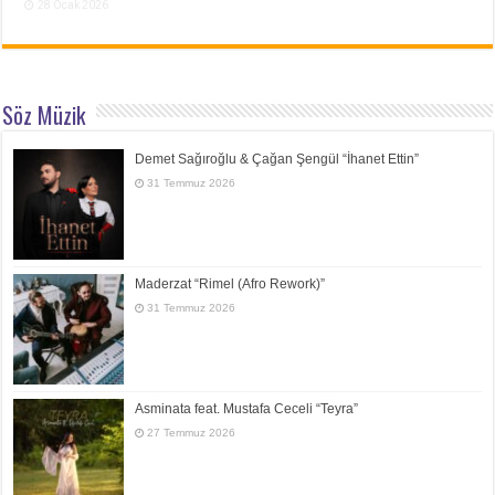
28 Ocak 2026
Söz Müzik
Demet Sağıroğlu & Çağan Şengül “İhanet Ettin”
31 Temmuz 2026
Maderzat “Rimel (Afro Rework)”
31 Temmuz 2026
Asminata feat. Mustafa Ceceli “Teyra”
27 Temmuz 2026