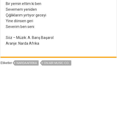
Bir yemin ettim ki ben
Sevemem yeniden
Çığlıklarım yırtıyor geceyi
Yine dönsen geri
Severim ben seni
Söz – Müzik: A. Barış Başarol
Aranje: Narda Afrika
Etiketler
NARDA AFRIKA
ON AIR MUSIC CO.