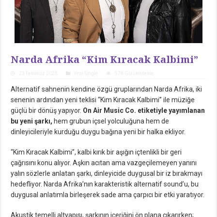
Narda Afrika “Kim Kıracak Kalbimi”
23 Temmuz 2025
Yeni Single
578 Görüntüleme
Alternatif sahnenin kendine özgü gruplarından Narda Afrika, iki
senenin ardından yeni teklisi “Kim Kıracak Kalbimi” ile müziğe
güçlü bir dönüş yapıyor.
On Air Music Co. etiketiyle yayımlanan
bu yeni şarkı,
hem grubun içsel yolculuğuna hem de
dinleyicileriyle kurduğu duygu bağına yeni bir halka ekliyor.
“Kim Kıracak Kalbimi”, kalbi kırık bir aşığın içtenlikli bir geri
çağrısını konu alıyor. Aşkın acıtan ama vazgeçilemeyen yanını
yalın sözlerle anlatan şarkı, dinleyicide duygusal bir iz bırakmayı
hedefliyor. Narda Afrika’nın karakteristik alternatif sound’u, bu
duygusal anlatımla birleşerek sade ama çarpıcı bir etki yaratıyor.
Akustik temelli altyapısı, şarkının içeriğini ön plana çıkarırken;