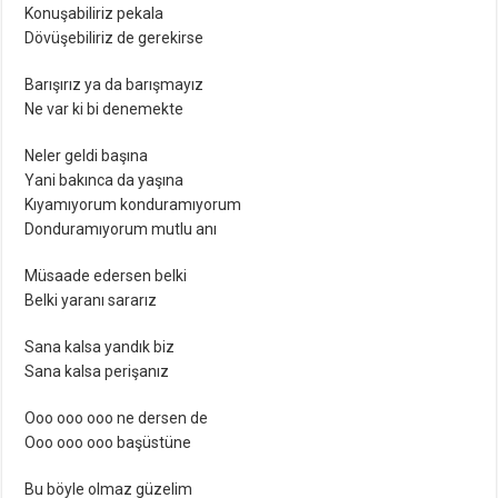
Konuşabiliriz pekala
Dövüşebiliriz de gerekirse
Barışırız ya da barışmayız
Ne var ki bi denemekte
Neler geldi başına
Yani bakınca da yaşına
Kıyamıyorum konduramıyorum
Donduramıyorum mutlu anı
Müsaade edersen belki
Belki yaranı sararız
Sana kalsa yandık biz
Sana kalsa perişanız
Ooo ooo ooo ne dersen de
Ooo ooo ooo başüstüne
Bu böyle olmaz güzelim