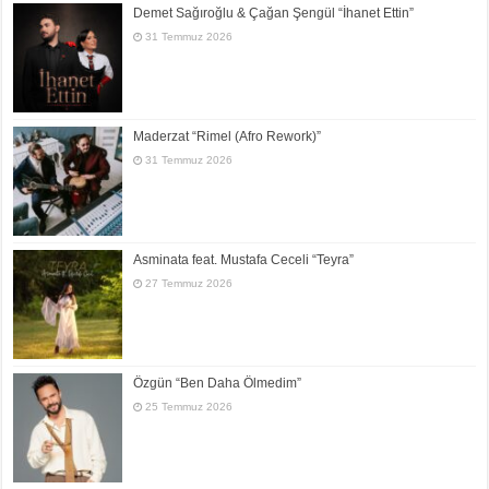
Demet Sağıroğlu & Çağan Şengül “İhanet Ettin”
31 Temmuz 2026
Maderzat “Rimel (Afro Rework)”
31 Temmuz 2026
Asminata feat. Mustafa Ceceli “Teyra”
27 Temmuz 2026
Özgün “Ben Daha Ölmedim”
25 Temmuz 2026