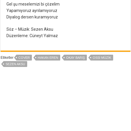
Gel şu meselemizi bi çözelim
Yapamıyoruz ayrılamıyoruz
Diyalog dersen kuramıyoruz
Söz – Müzik: Sezen Aksu
Düzenleme: Cüneyt Yalmaz
Etiketler
COVER
HAKAN EREN
OKAY BARIŞ
OSSI MÜZIK
SEZEN AKSU