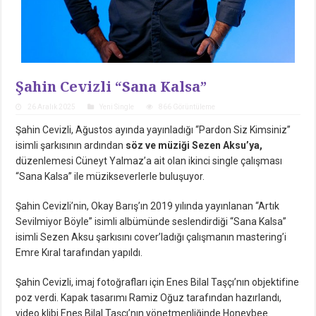
Şahin Cevizli “Sana Kalsa”
26 Aralık 2025
Yeni Single
866 Görüntüleme
Şahin Cevizli, Ağustos ayında yayınladığı “Pardon Siz Kimsiniz”
isimli şarkısının ardından
söz ve müziği Sezen Aksu’ya,
düzenlemesi Cüneyt Yalmaz’a ait olan ikinci single çalışması
“Sana Kalsa” ile müzikseverlerle buluşuyor.
Şahin Cevizli’nin, Okay Barış’ın 2019 yılında yayınlanan “Artık
Sevilmiyor Böyle” isimli albümünde seslendirdiği “Sana Kalsa”
isimli Sezen Aksu şarkısını cover’ladığı çalışmanın mastering’i
Emre Kıral tarafından yapıldı.
Şahin Cevizli, imaj fotoğrafları için Enes Bilal Taşçı’nın objektifine
poz verdi. Kapak tasarımı Ramiz Oğuz tarafından hazırlandı,
video klibi Enes Bilal Taşçı’nın yönetmenliğinde Honeybee