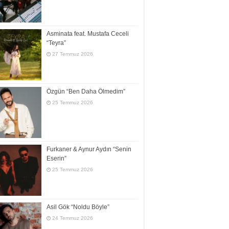
Asminata feat. Mustafa Ceceli
“Teyra”
27 Temmuz 2026
Özgün “Ben Daha Ölmedim”
25 Temmuz 2026
Furkaner & Aynur Aydın “Senin
Eserin”
25 Temmuz 2026
Asil Gök “Noldu Böyle”
24 Temmuz 2026