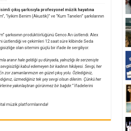
üleme
isimli çıkış şarkısıyla profesyonel müzik hayatına
 “İyikim Benim (Akustik)” ve “Kum Taneleri” şarkılarının
m” şarkısının prodüktörlüğünü Genco Arı üstlendi. Alex
 üstlendiği ve çekimleri 12 saat süre klibinde Seda
isizliğe olan sitemini güçlü bir ifade ile sergiliyor.
a aranır hale geldiği şu dünyada, yalnızlığı ile serzenişte
, sevgisizliği kabul edemeyen bir kadının hikâyesi. Sevgi, her
En zor zamanlarımızın en güzel çıkış yolu. Özlediğiniz,
adığınız, üzmediğiniz tek şey sevgi olsun dilerim. Çünkü her
birlerine yakınlaştıran görünmez bir bağdır.”
İfadelerini
tal müzik platformlarında!