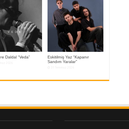
re Daldal “Veda”
Eskitilmiş Yaz “Kapanır
Sandım Yaralar”
muz 2026
31 Temmuz 2026