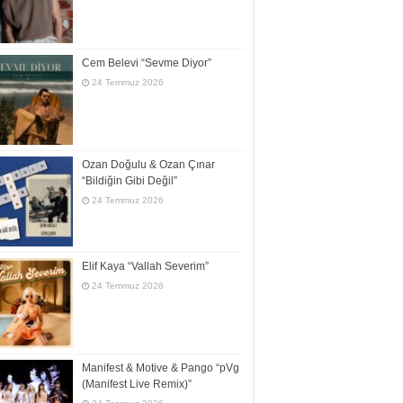
Cem Belevi “Sevme Diyor”
24 Temmuz 2026
Ozan Doğulu & Ozan Çınar
“Bildiğin Gibi Değil”
24 Temmuz 2026
Elif Kaya “Vallah Severim”
24 Temmuz 2026
Manifest & Motive & Pango “pVg
(Manifest Live Remix)”