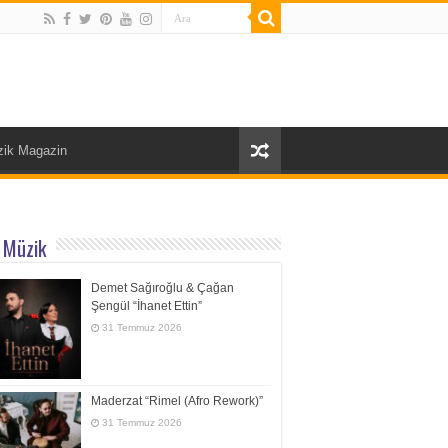
ik Magazin
 Müzik
Demet Sağıroğlu & Çağan
Şengül “İhanet Ettin”
31 Temmuz 2026
Maderzat “Rimel (Afro Rework)”
31 Temmuz 2026