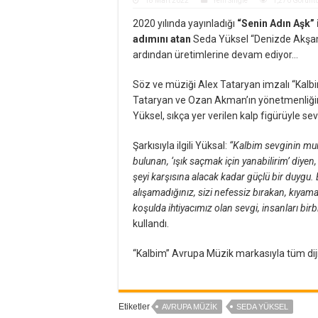
18 Mart 2022
Yeni Single
1,270 Görünt
2020 yılında yayınladığı
“Senin Adın Aşk” 
adımını atan
Seda Yüksel “Denizde Akşam”,
ardından üretimlerine devam ediyor…
Söz ve müziği Alex Tataryan imzalı “Kalbi
Tataryan ve Ozan Akman’ın yönetmenliğini
Yüksel, sıkça yer verilen kalp figürüyle sevg
Şarkısıyla ilgili Yüksal:
“Kalbim sevginin muml
bulunan, ‘ışık saçmak için yanabilirim’ diyen
şeyi karşısına alacak kadar güçlü bir duygu. 
alışamadığınız, sizi nefessiz bırakan, kıyam
koşulda ihtiyacımız olan sevgi, insanları bir
kullandı.
“Kalbim” Avrupa Müzik markasıyla tüm diji
Etiketler
AVRUPA MÜZIK
SEDA YÜKSEL