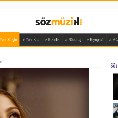
Yeni Single
Yeni Klip
Etkinlik
Röportaj
Biyografi
Müz
m”
Söz