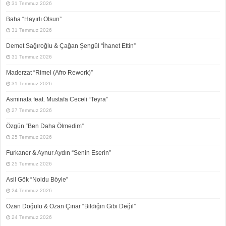
31 Temmuz 2026
Baha “Hayırlı Olsun”
31 Temmuz 2026
Demet Sağıroğlu & Çağan Şengül “İhanet Ettin”
31 Temmuz 2026
Maderzat “Rimel (Afro Rework)”
31 Temmuz 2026
Asminata feat. Mustafa Ceceli “Teyra”
27 Temmuz 2026
Özgün “Ben Daha Ölmedim”
25 Temmuz 2026
Furkaner & Aynur Aydın “Senin Eserin”
25 Temmuz 2026
Asil Gök “Noldu Böyle”
24 Temmuz 2026
Ozan Doğulu & Ozan Çınar “Bildiğin Gibi Değil”
24 Temmuz 2026