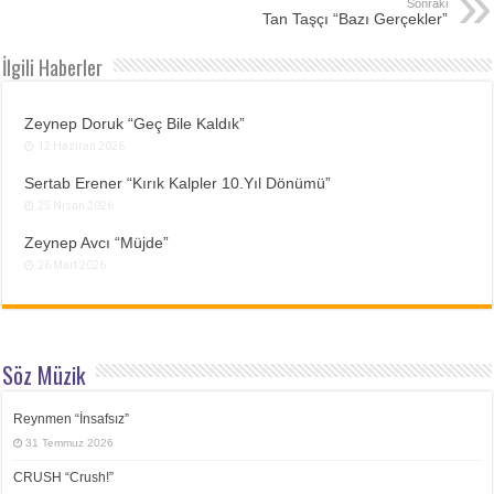
Sonraki
Tan Taşçı “Bazı Gerçekler”
İlgili Haberler
Zeynep Doruk “Geç Bile Kaldık”
12 Haziran 2026
Sertab Erener “Kırık Kalpler 10.Yıl Dönümü”
25 Nisan 2026
Zeynep Avcı “Müjde”
26 Mart 2026
Söz Müzik
Reynmen “İnsafsız”
31 Temmuz 2026
CRUSH “Crush!”