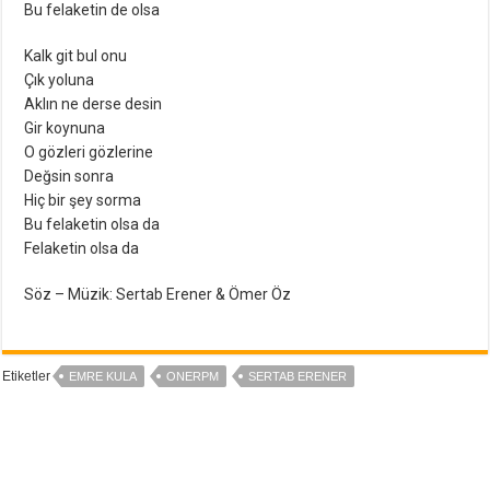
Bu felaketin de olsa
Kalk git bul onu
Çık yoluna
Aklın ne derse desin
Gir koynuna
O gözleri gözlerine
Değsin sonra
Hiç bir şey sorma
Bu felaketin olsa da
Felaketin olsa da
Söz – Müzik: Sertab Erener & Ömer Öz
Etiketler
EMRE KULA
ONERPM
SERTAB ERENER