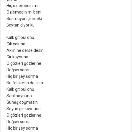
Hiç özlemedin mi
Özlemedin mi beni
Susmuyor içimdeki
Şeytan diyor ki,
Kalk git bul onu
Çık yoluna
Aklın ne derse desin
Gir koynuna
O gözleri gözlerine
Değsin sonra
Hiç bir şey sorma
Bu felaketin de olsa
Kalk git bul onu
Sarıl boynuna
Güneş doğmasın
Soyun gir koynuna
O gözleri gözlerine
Değsin sonra
Hiç bir şey sorma