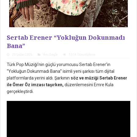
Sertab Erener “Yokluğun Dokunmadı
Bana”
20 Şubat 2025
Yeni Single
1,914 Görüntüleme
Türk Pop Müziği’nin güçlü yorumcusu Sertab Erener’in
“Yokluğun Dokunmadı Bana” isimli yeni şarkısı tüm dijital
platformlarda yerini aldı. Şarkının
söz ve müziği Sertab Erener
ile Ömer Öz imzası taşırken,
düzenlemesini Emre Kula
gerçekleştirdi.