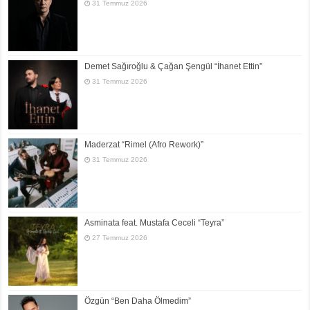
31 Temmuz 2026
Demet Sağıroğlu & Çağan Şengül “İhanet Ettin”
31 Temmuz 2026
Maderzat “Rimel (Afro Rework)”
31 Temmuz 2026
Asminata feat. Mustafa Ceceli “Teyra”
27 Temmuz 2026
Özgün “Ben Daha Ölmedim”