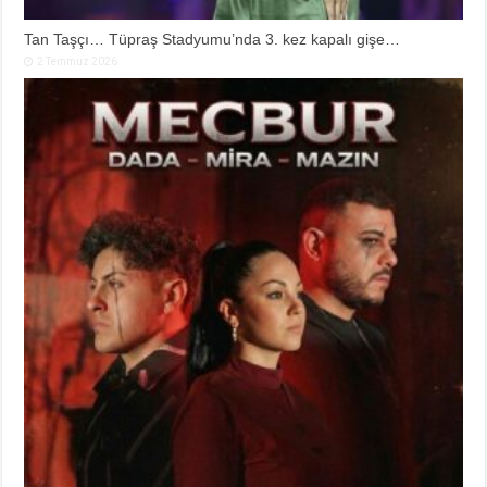
Tan Taşçı… Tüpraş Stadyumu’nda 3. kez kapalı gişe…
2 Temmuz 2026