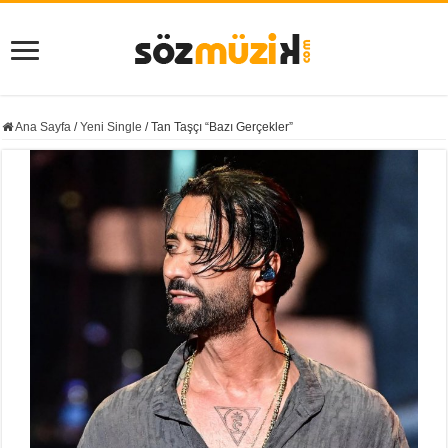
Ana Sayfa
/
Yeni Single
/
Tan Taşçı “Bazı Gerçekler”