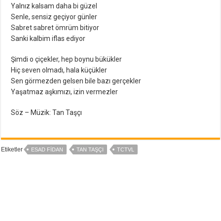
Yalnız kalsam daha bi güzel
Senle, sensiz geçiyor günler
Sabret sabret ömrüm bitiyor
Sanki kalbim iflas ediyor
Şimdi o çiçekler, hep boynu bükükler
Hiç seven olmadı, hala küçükler
Sen görmezden gelsen bile bazı gerçekler
Yaşatmaz aşkımızı, izin vermezler
Söz – Müzik: Tan Taşçı
Etiketler
ESAD FIDAN
TAN TAŞÇI
TCTVL