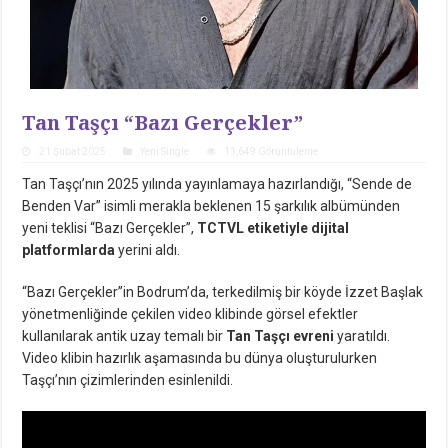
Tan Taşçı “Bazı Gerçekler”
21 Şubat 2025
Yeni Single
11,649 Görüntüleme
Tan Taşçı’nın 2025 yılında yayınlamaya hazırlandığı, “Sende de
Benden Var” isimli merakla beklenen 15 şarkılık albümünden
yeni teklisi “Bazı Gerçekler”,
TCTVL etiketiyle dijital
platformlarda
yerini aldı.
“Bazı Gerçekler”in Bodrum’da, terkedilmiş bir köyde İzzet Başlak
yönetmenliğinde çekilen video klibinde görsel efektler
kullanılarak antik uzay temalı bir
Tan Taşçı evreni
yaratıldı.
Video klibin hazırlık aşamasında bu dünya oluşturulurken
Taşçı’nın çizimlerinden esinlenildi.