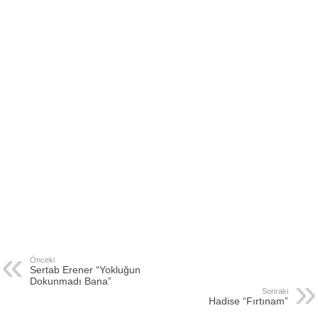
Önceki
Sertab Erener “Yokluğun
Dokunmadı Bana”
Sonraki
Hadise “Fırtınam”